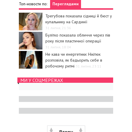
Топ-новости по:
Переглядами
Трегубова показала сідниці й бюст у
купальнику на Сардинії
31 липня, 21:36
Булітко показала обличчя через пів
року після пластичної операції
31 липня, 18:04
Не кава чи енергетики: Нікітюк
розповіла, як бадьорить себе в
робочому ритмі
31 липня, 23:11
МИ У СОЦМЕРЕЖАХ
Вгору