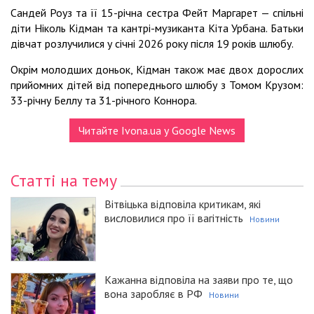
Сандей Роуз та її 15-річна сестра Фейт Маргарет — спільні
діти Ніколь Кідман та кантрі-музиканта Кіта Урбана. Батьки
дівчат розлучилися у січні 2026 року після 19 років шлюбу.
Окрім молодших доньок, Кідман також має двох дорослих
прийомних дітей від попереднього шлюбу з Томом Крузом:
33-річну Беллу та 31-річного Коннора.
Читайте Ivona.ua у Google News
Статті на тему
Вітвіцька відповіла критикам, які
висловилися про її вагітність
Новини
Кажанна відповіла на заяви про те, що
вона заробляє в РФ
Новини