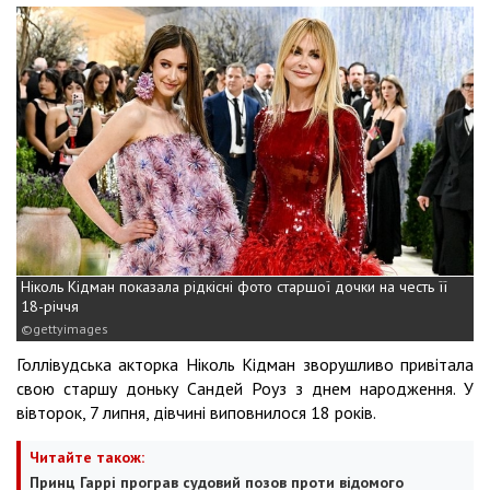
Ніколь Кідман показала рідкісні фото старшої дочки на честь її
18-річчя
gettyimages
Голлівудська акторка Ніколь Кідман зворушливо привітала
свою старшу доньку Сандей Роуз з днем народження. У
вівторок, 7 липня, дівчині виповнилося 18 років.
Читайте також:
Принц Гаррі програв судовий позов проти відомого