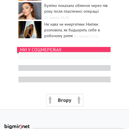
Булітко показала обличчя через пів
року після пластичної операції
31 липня, 18:04
Не кава чи енергетики: Нікітюк
розповіла, як бадьорить себе в
робочому ритмі
31 липня, 23:11
МИ У СОЦМЕРЕЖАХ
Вгору