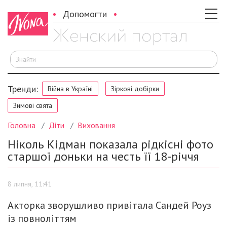
Допомогти
Ш
Тренди:
Війна в Україні
Зіркові добірки
Зимові свята
Головна
Діти
Виховання
Ніколь Кідман показала рідкісні фото
старшої доньки на честь її 18-річчя
8 липня, 11:41
Акторка зворушливо привітала Сандей Роуз
із повноліттям