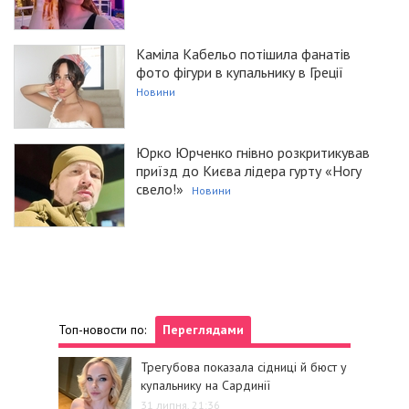
Каміла Кабельо потішила фанатів
фото фігури в купальнику в Греції
Новини
Юрко Юрченко гнівно розкритикував
приїзд до Києва лідера гурту «Ногу
свело!»
Новини
Топ-новости по:
Переглядами
Трегубова показала сідниці й бюст у
купальнику на Сардинії
31 липня, 21:36