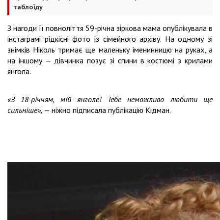
таблоїду
З нагоди її повноліття 59-річна зіркова мама опублікувала в
інстаграмі рідкісні фото із сімейного архіву. На одному зі
знімків Ніколь тримає ще маленьку іменинницю на руках, а
на іншому — дівчинка позує зі спини в костюмі з крилами
янгола.
«З 18-річчям, мій янголе! Тебе неможливо любити ще
сильніше»,
— ніжно підписала публікацію Кідман.