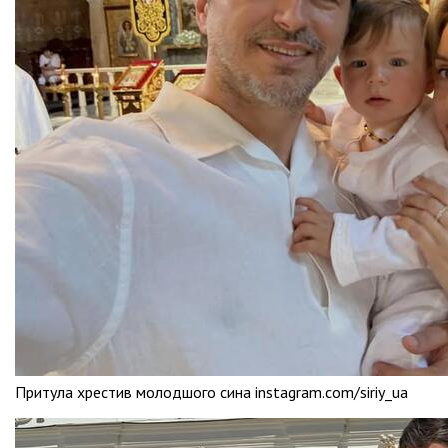
Притула хрестив молодшого сина instagram.com/siriy_ua