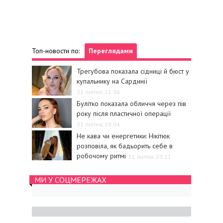
Топ-новости по:
Переглядами
Трегубова показала сідниці й бюст у
купальнику на Сардинії
31 липня, 21:36
Булітко показала обличчя через пів
року після пластичної операції
31 липня, 18:04
Не кава чи енергетики: Нікітюк
розповіла, як бадьорить себе в
робочому ритмі
31 липня, 23:11
МИ У СОЦМЕРЕЖАХ