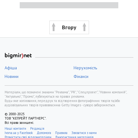
Вгору
Афіша
Нерухомість
Новини
Фінанси
Матеріали, що позначені знаками "Реклама", "PR", "Спецпроект", "Новини компаній",
"Актуально", "Промо", публікуються на правах реклами.
Будь-яке копіювання, передрук та відтворення фотографічних творів та/або
аудіовізуальних творів правовласника Getty Images - суворо забороняється.
© 2000-2025
ТОВ "КЕПРЕЙТ ПАРТНЕРС".
Всі права захищені.
Наші контакти
Редакція
Ivona.ua у Facebook
Допомога
Правила
Звязатися з нами
Розмістити свої відеоматеріали
Використання матеріалів