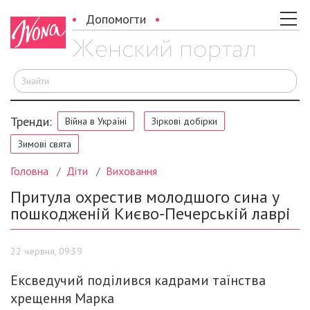
Допомогти
Ш
Тренди:
Війна в Україні
Зіркові добірки
Зимові свята
Головна
Діти
Виховання
Притула охрестив молодшого сина у
пошкодженій Києво-Печерській лаврі
22 червня, 09:39
Ексведучий поділився кадрами таїнства
хрещення Марка