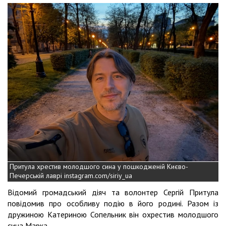
Притула хрестив молодшого сина у пошкодженій Києво-
Печерській лаврі instagram.com/siriy_ua
Відомий громадський діяч та волонтер Сергій Притула
повідомив про особливу подію в його родині. Разом із
дружиною Катериною Сопельник він охрестив молодшого
сина Марка.