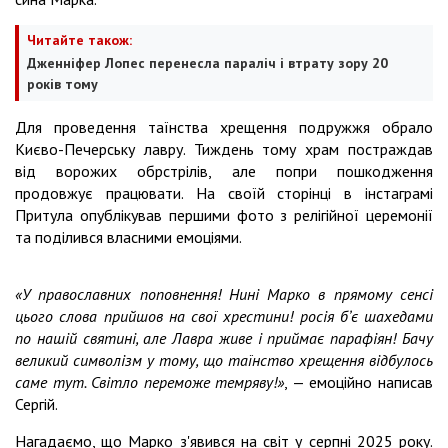
Читайте також:
Дженніфер Лопес перенесла параліч і втрату зору 20
років тому
Для проведення таїнства хрещення подружжя обрало
Києво-Печерську лавру. Тиждень тому храм постраждав
від ворожих обрстрілів, але попри пошкодження
продовжує працювати. На своїй сторінці в інстаграмі
Притула опублікував першими фото з релігійної церемонії
та поділився власними емоціями.
«У православних поповнення! Нині Марко в прямому сенсі
цього слова прийшов на свої хрестини! росія бʼє шахедами
по нашій святині, але Лавра живе і приймає парафіян! Бачу
великий символізм у тому, що таїнство хрещення відбулось
саме тут. Світло переможе темряву!»
, — емоційно написав
Сергій.
Нагадаємо, що Марко з'явився на світ у серпні 2025 року.