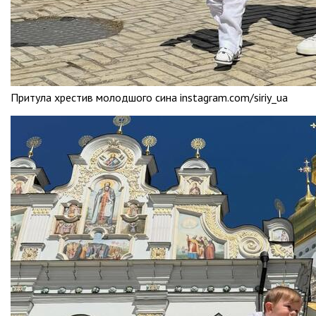
Притула хрестив молодшого сина instagram.com/siriy_ua