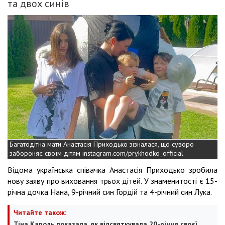
та двох синів
Багатодітна мати Анастасія Приходько зізналася, що суворо
забороняє своїм дітям instagram.com/prykhodko_official
Відома українська співачка Анастасія Приходько зробила
нову заяву про виховання трьох дітей. У знаменитості є 15-
річна дочка Нана, 9-річний син Гордій та 4-річний син Лука.
Читайте також:
Тіна Кароль показала, як відсвяткувала 20-річчя своєї