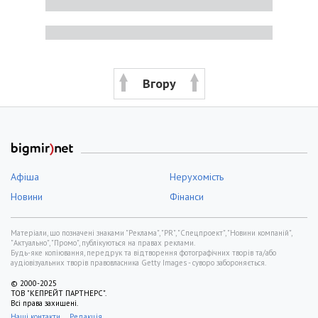
Вгору
Афіша
Нерухомість
Новини
Фінанси
Матеріали, що позначені знаками "Реклама", "PR", "Спецпроект", "Новини компаній",
"Актуально", "Промо", публікуються на правах реклами.
Будь-яке копіювання, передрук та відтворення фотографічних творів та/або
аудіовізуальних творів правовласника Getty Images - суворо забороняється.
© 2000-2025
ТОВ "КЕПРЕЙТ ПАРТНЕРС".
Всі права захищені.
Наші контакти
Редакція