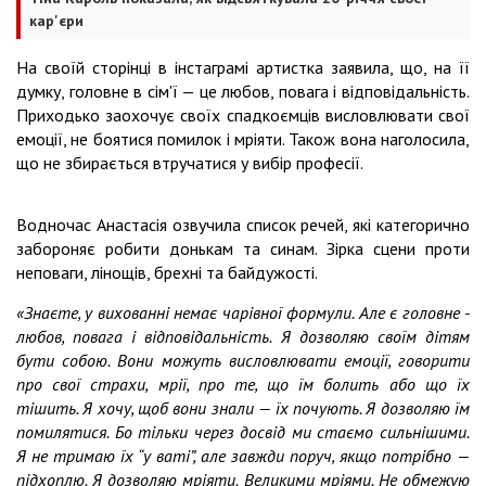
кар'єри
На своїй сторінці в інстаграмі артистка заявила, що, на її
думку, головне в сім'ї — це любов, повага і відповідальність.
Приходько заохочує своїх спадкоємців висловлювати свої
емоції, не боятися помилок і мріяти. Також вона наголосила,
що не збирається втручатися у вибір професії.
Водночас Анастасія озвучила список речей, які категорично
забороняє робити донькам та синам. Зірка сцени проти
неповаги, лінощів, брехні та байдужості.
«Знаєте, у вихованні немає чарівної формули. Але є головне -
любов, повага і відповідальність. Я дозволяю своїм дітям
бути собою. Вони можуть висловлювати емоції, говорити
про свої страхи, мрії, про те, що їм болить або що їх
тішить. Я хочу, щоб вони знали — їх почують. Я дозволяю їм
помилятися. Бо тільки через досвід ми стаємо сильнішими.
Я не тримаю їх “у ваті”, але завжди поруч, якщо потрібно —
підхоплю. Я дозволяю мріяти. Великими мріями. Не обмежую