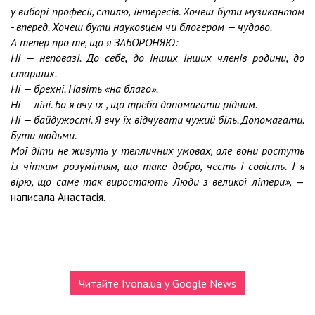
у виборі професії, стилю, інтересів. Хочеш бути музикантом
- вперед. Хочеш бути науковцем чи блогером — чудово.
А тепер про те, що я ЗАБОРОНЯЮ:
Ні — неповазі. До себе, до інших інших членів родини, до
старших.
Ні — брехні. Навіть «на благо».
Ні — ліні. Бо я вчу їх , що треба допомагати рідним.
Ні — байдужості. Я вчу їх відчувати чужий біль. Допомагати.
Бути людьми.
Мої діти не живуть у тепличних умовах, але вони ростуть
із чітким розумінням, що таке добро, честь і совість. І я
вірю, що саме так виростають Люди з великої літери»,
—
написала Анастасія.
Читайте Ivona.ua у Google News