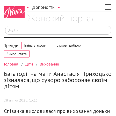
Допомогти
Ш
Тренди:
Війна в Україні
Зіркові добірки
Зимові свята
Головна
Діти
Виховання
Багатодітна мати Анастасія Приходько
зізналася, що суворо забороняє своїм
дітям
28 липня 2025, 13:13
Співачка висловилася про виховання доньки