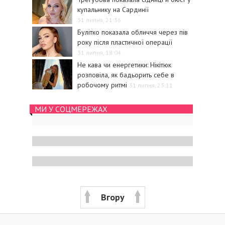
купальнику на Сардинії
31 липня, 21:36
Булітко показала обличчя через пів
року після пластичної операції
31 липня, 18:04
Не кава чи енергетики: Нікітюк
розповіла, як бадьорить себе в
робочому ритмі
31 липня, 23:11
МИ У СОЦМЕРЕЖАХ
Вгору