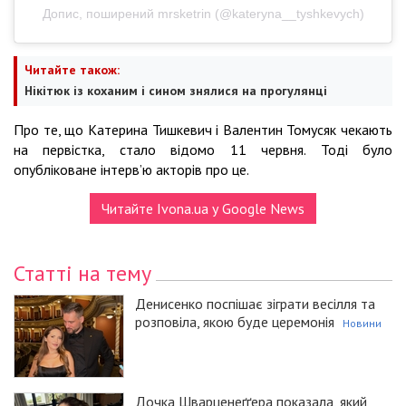
Допис, поширений mrsketrin (@kateryna__tyshkevych)
Читайте також:
Нікітюк із коханим і сином знялися на прогулянці
Про те, що Катерина Тишкевич і Валентин Томусяк чекають
на первістка, стало відомо 11 червня. Тоді було
опубліковане інтерв’ю акторів про це.
Читайте Ivona.ua у Google News
Статті на тему
Денисенко поспішає зіграти весілля та
розповіла, якою буде церемонія
Новини
Дочка Шварценеґґера показала, який