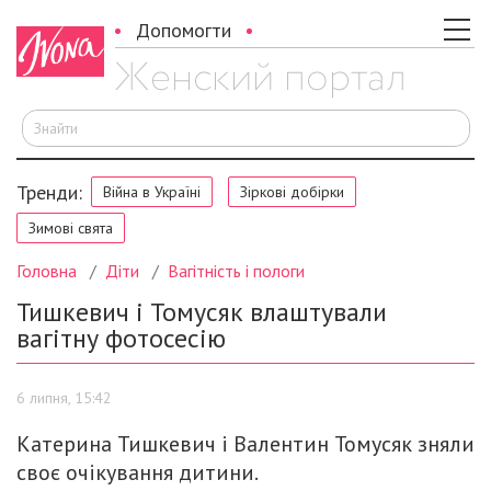
Допомогти
Ш
Тренди:
Війна в Україні
Зіркові добірки
Зимові свята
Головна
Діти
Вагітність і пологи
Тишкевич і Томусяк влаштували
вагітну фотосесію
6 липня, 15:42
Катерина Тишкевич і Валентин Томусяк зняли
своє очікування дитини.