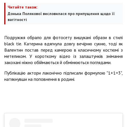
Читайте також:
Донька Полякової висловилася про припущення щодо її
вагітності
Подружжя обрало для фотосету вишукані образи в стилі
black tie. Катерина вдягнула довгу вечірню сукню, тоді як
Валентин постав перед камерою в класичному костюмі з
метеликом. У короткому відео із залаштунків знімання
закохані ніжно обіймаються й обмінюються поглядами.
Публікацію актори лаконічно підписали формулою "1+1=3",
натякнувши на поповнення в родині.