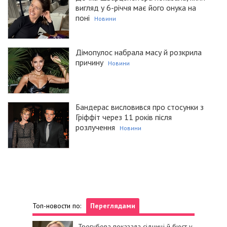
вигляд у 6-річчя має його онука на
поні
Новини
Дімопулос набрала масу й розкрила
причину
Новини
Бандерас висловився про стосунки з
Гріффіт через 11 років після
розлучення
Новини
Топ-новости по:
Переглядами
Трегубова показала сідниці й бюст у