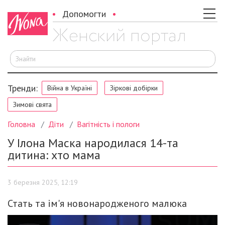
Допомогти
Ш
Тренди:
Війна в Україні
Зіркові добірки
Зимові свята
Головна
Діти
Вагітність і пологи
У Ілона Маска народилася 14-та
дитина: хто мама
3 березня 2025, 12:19
Стать та ім'я новонародженого малюка