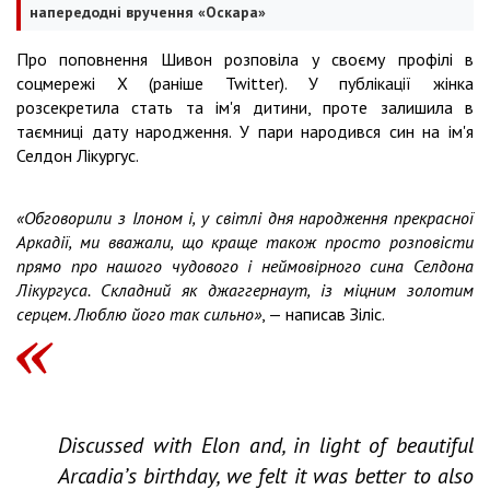
напередодні вручення «Оскара»
Про поповнення Шивон розповіла у своєму профілі в
соцмережі X (раніше Twitter). У публікації жінка
розсекретила стать та ім'я дитини, проте залишила в
таємниці дату народження. У пари народився син на ім'я
Селдон Лікургус.
«Обговорили з Ілоном і, у світлі дня народження прекрасної
Аркадії, ми вважали, що краще також просто розповісти
прямо про нашого чудового і неймовірного сина Селдона
Лікургуса. Складний як джаггернаут, із міцним золотим
серцем. Люблю його так сильно»
, — написав Зіліс.
Discussed with Elon and, in light of beautiful
Arcadia’s birthday, we felt it was better to also