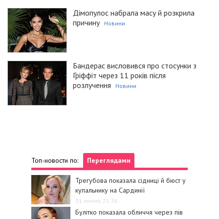
Дімопулос набрала масу й розкрила
причину
Новини
Бандерас висловився про стосунки з
Гріффіт через 11 років після
розлучення
Новини
Топ-новости по:
Переглядами
Трегубова показала сідниці й бюст у
купальнику на Сардинії
31 липня, 21:36
Булітко показала обличчя через пів