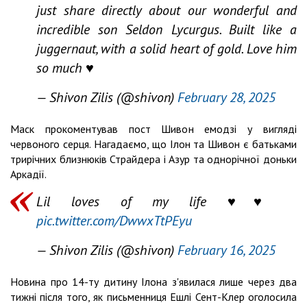
just share directly about our wonderful and
incredible son Seldon Lycurgus. Built like a
juggernaut, with a solid heart of gold. Love him
so much ♥️
— Shivon Zilis (@shivon)
February 28, 2025
Маск прокоментував пост Шивон емодзі у вигляді
червоного серця. Нагадаємо, що Ілон та Шивон є батьками
трирічних близнюків Страйдера і Азур та однорічної доньки
Аркадії.
Lil loves of my life ♥️♥️
pic.twitter.com/DwwxTtPEyu
— Shivon Zilis (@shivon)
February 16, 2025
Новина про 14-ту дитину Ілона з'явилася лише через два
тижні після того, як письменниця Ешлі Сент-Клер оголосила