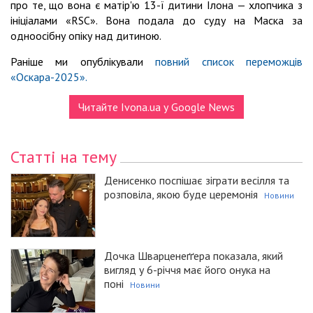
про те, що вона є матір'ю 13-ї дитини Ілона — хлопчика з
ініціалами «RSC». Вона подала до суду на Маска за
одноосібну опіку над дитиною.
Раніше ми опублікували
повний список переможців
«Оскара-2025».
Читайте Ivona.ua у Google News
Статті на тему
Денисенко поспішає зіграти весілля та
розповіла, якою буде церемонія
Новини
Дочка Шварценеґґера показала, який
вигляд у 6-річчя має його онука на
поні
Новини