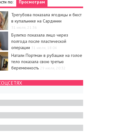
сти по:
Просмотрам
Трегубова показала ягодицы и бюст
в купальнике на Сардинии
и
Новости
31 июля, 21:36
Булитко показала лицо через
полгода после пластической
операции
31 июля, 18:04
Натали Портман в рубашке на голое
тело показала свою третью
беременность
29 июля, 20:32
ирса Броснана
Ева Лонгория в бикини
ила его с серебряной
сделала селфи на пляже
СОЦСЕТЯХ
й и показала
ые фото