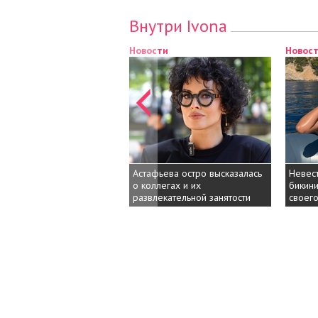
Внутри Ivona
Новости
Новос
Астафьева остро высказалась
Невест
о коллегах и их
бикини
развлекательной занятости
своего