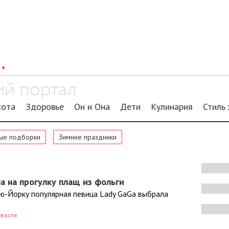
сота
Здоровье
Он и Она
Дети
Кулинария
Стиль
ые подборки
Зимние праздники
а на прогулку плащ из фольги
ью-Йорку популярная певица Lady GaGa выбрала
вости