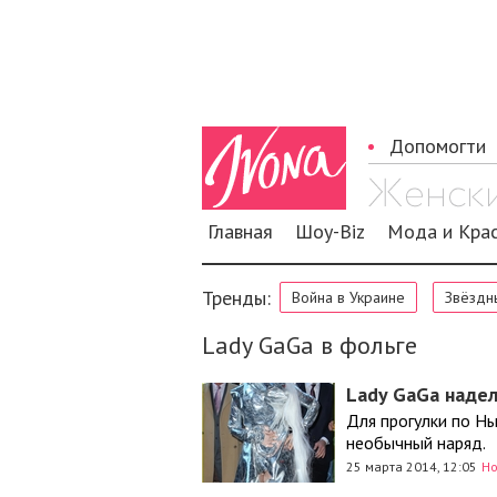
Допомогти
Главная
Шоу-Biz
Мода и Кра
Тренды:
Война в Украине
Звёздн
Lady GaGa в фольге
Lady GaGa надел
Для прогулки по Н
необычный наряд.
25 марта 2014, 12:05
Но