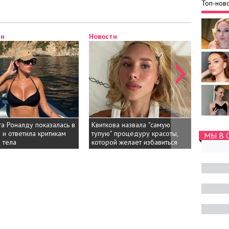
Топ-ново
ти
Новости
Новост
а Роналду показалась в
Квиткова назвала "самую
Жена П
 и ответила критикам
тупую" процедуру красоты, от
поздрав
МЫ В 
 тела
которой желает избавиться
свадьбо
архивн