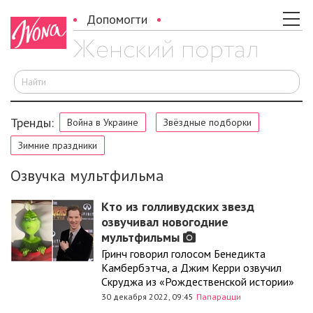
Допомогти
И
Тренды:
Война в Украине
Звёздные подборки
Зимние праздники
Озвучка мультфильма
Кто из голливудских звезд
озвучивал новогодние
мультфильмы
Гринч говорил голосом Бенедикта
Камбербэтча, а Джим Керри озвучил
Скруджа из «Рождественской истории»
30 декабря 2022, 09:45
Папарацци