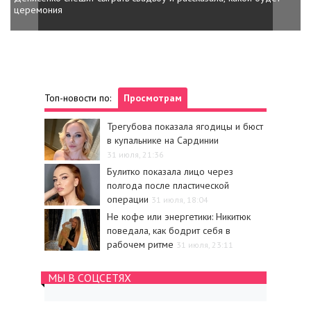
церемония
Топ-новости по:
Просмотрам
Трегубова показала ягодицы и бюст
в купальнике на Сардинии
31 июля, 21:36
Булитко показала лицо через
полгода после пластической
операции
31 июля, 18:04
Не кофе или энергетики: Никитюк
поведала, как бодрит себя в
рабочем ритме
31 июля, 23:11
МЫ В СОЦСЕТЯХ