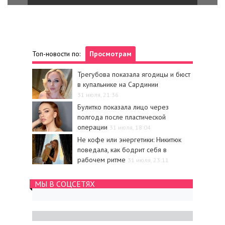
Топ-новости по:
Просмотрам
Трегубова показала ягодицы и бюст
в купальнике на Сардинии
31 июля, 21:36
Булитко показала лицо через
полгода после пластической
операции
31 июля, 18:04
Не кофе или энергетики: Никитюк
поведала, как бодрит себя в
рабочем ритме
31 июля, 23:11
МЫ В СОЦСЕТЯХ