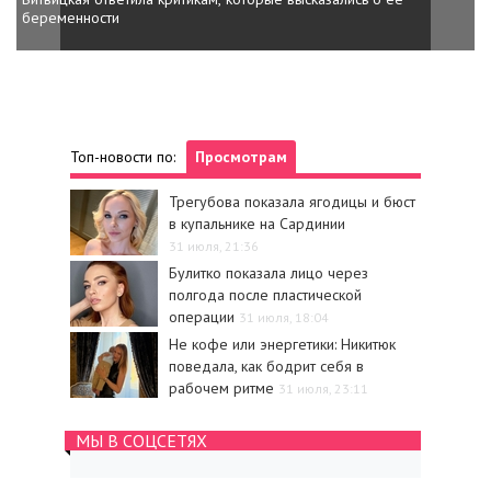
беременности
Топ-новости по:
Просмотрам
Трегубова показала ягодицы и бюст
в купальнике на Сардинии
31 июля, 21:36
Булитко показала лицо через
полгода после пластической
операции
31 июля, 18:04
Не кофе или энергетики: Никитюк
поведала, как бодрит себя в
рабочем ритме
31 июля, 23:11
МЫ В СОЦСЕТЯХ