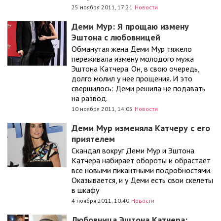
25 ноября 2011, 17:21
Новости
Деми Мур: Я прощаю измену
Эштона с любовницей
Обманутая жена Деми Мур тяжело
переживала измену молодого мужа
Эштона Катчера. Он, в свою очередь,
долго молил у нее прощения. И это
свершилось: Деми решила не подавать
на развод.
10 ноября 2011, 14:05
Новости
Деми Мур изменяла Катчеру с его
приятелем
Скандал вокруг Деми Мур и Эштона
Катчера набирает обороты и обрастает
все новыми пикантными подробностями.
Оказывается, и у Деми есть свои скелеты
в шкафу
4 ноября 2011, 10:40
Новости
Любовница Эштона Катчера: