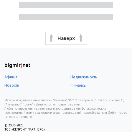
Наверх
Афиша
Недвижимость
Новости
Финансы
Материалы, отмеченные знаками "Реклама", "PR", "Спецпроект", "Новости компаний",
"Актуально", "Промо", публикуются на правах рекламы.
Любое копирование, перепечатка и воспроизведение фотографических
произведений и/или аудиовизуальных произведений правообладателя Getty Images
- строго запрещено.
© 2000-2025,
ТОВ «КЕПРЕЙТ ПАРТНЕРС».