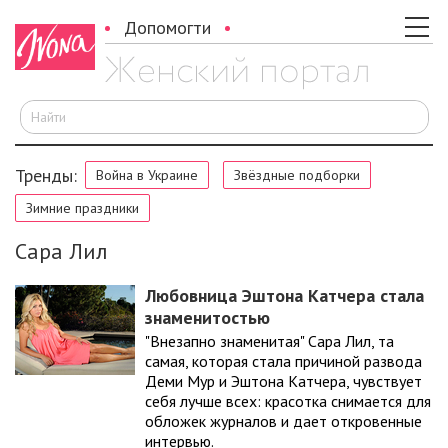
Допомогти
И
Тренды:
Война в Украине
Звёздные подборки
Зимние праздники
Сара Лил
Любовница Эштона Катчера стала
знаменитостью
"Внезапно знаменитая" Сара Лил, та
самая, которая стала причиной развода
Деми Мур и Эштона Катчера, чувствует
себя лучше всех: красотка снимается для
обложек журналов и дает откровенные
интервью.