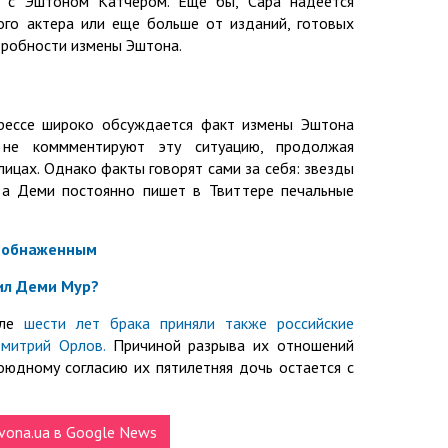
и с Эштоном Катчером. Еще бы, Сара надеется
го актера или еще больше от изданий, готовых
дробности измены Эштона.
прессе широко обсуждается факт измены Эштона
к не коммментируют эту ситуацию, продолжая
лицах. Однако факты говорят сами за себя: звезды
 а Деми постоянно пишет в Твиттере печальные
я обнаженным
ил Деми Мур?
сле
шести лет брака приняли также российские
Дмитрий Орлов.
Причиной разрыва их отношений
оюдному согласию их пятилетняя дочь остается с
vona.ua в Google News