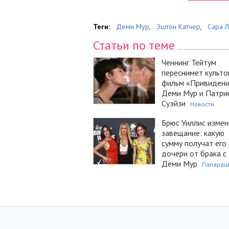
Теги:
Деми Мур
,
Эштон Катчер
,
Сара Л
Статьи по теме
Ченнинг Тейтум
переснимет культ
фильм «Привидени
Деми Мур и Патри
Суэйзи
Новости
Брюс Уиллис измен
завещание: какую
сумму получат его
дочери от брака с
Деми Мур
Папарац