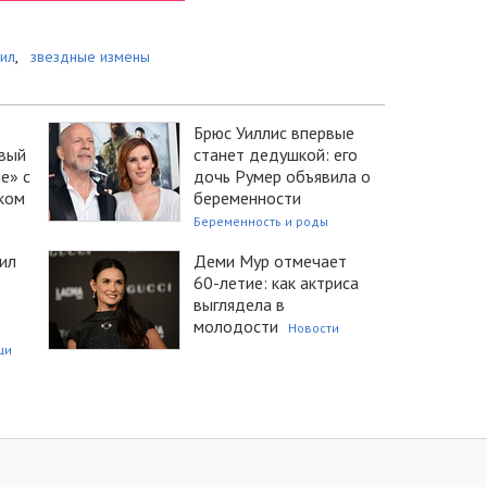
ил
,
звездные измены
Брюс Уиллис впервые
овый
станет дедушкой: его
е» с
дочь Румер объявила о
ком
беременности
Беременность и роды
ил
Деми Мур отмечает
60-летие: как актриса
выглядела в
молодости
Новости
ци