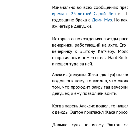
Изначально во всех сообщениях прес
время с 23-летней Сарой Лил
из Те
годовщине брака с
Деми Мур
. Но ка
аж четыре девушки.
Историю о похождениях звезды расс
вечеринки, работающий на яхте. Его
вечеринку к Эштону Катчеру. Мол
отправилась в номер отеля Hard Rock 
и пошел туда за ней.
Алексис (девушка Жака дю Туа) сказа
подошел к нему, то увидел, что око
том, что проходит закрытая вечеринк
девушек, и ему позволили войти.
Когда парень Алексис вошел, то наше
одежды. Эштон пригласил Жака присое
Дальше, судя по всему, Эштон ска