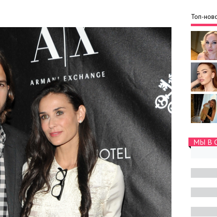
Топ-ново
МЫ В 