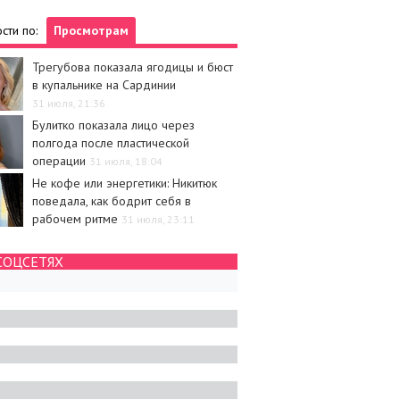
сти по:
Просмотрам
Трегубова показала ягодицы и бюст
в купальнике на Сардинии
31 июля, 21:36
Булитко показала лицо через
полгода после пластической
операции
31 июля, 18:04
Не кофе или энергетики: Никитюк
поведала, как бодрит себя в
рабочем ритме
31 июля, 23:11
СОЦСЕТЯХ