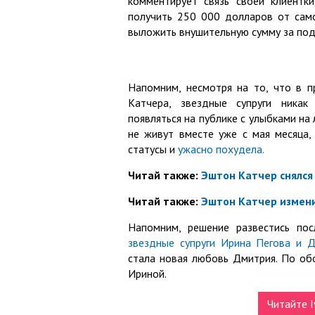
комментирует связь своей клиентк
получить 250 000 долларов от само
выложить внушительную сумму за по
Напомним, несмотря на то, что в 
Катчера, звездные супруги ника
появляться на публике с улыбками на 
не живут вместе уже с мая месяца,
статусы и
ужасно похудела.
Читай также:
Эштон Катчер снялс
Читай также:
Эштон Катчер измен
Напомним, решение развестись по
звездные супруги Ирина Пегова и 
стала новая любовь Дмитрия. По об
Ириной.
Читайте I