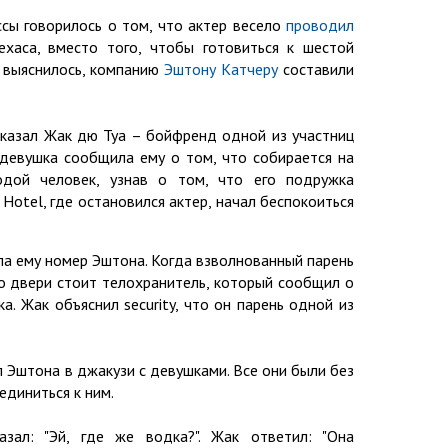
сы говорилось о том, что актер весело
проводил
хаса, вместо того, чтобы готовиться к шестой
к выяснилось, компанию
Эштону Катчеру
составили
казал Жак дю Туа – бойфренд одной из участниц
 девушка сообщила ему о том, что собирается на
одой человек, узнав о том, что его подружка
Hotel, где остановился актер, начал беспокоиться
ла ему номер Эштона. Когда взволнованный парень
ло двери стоит телохранитель, который сообщил о
а. Жак объяснил security, что он парень одной из
л Эштона в джакузи с девушками. Все они были без
диниться к ним.
зал: "Эй, где же водка?". Жак ответил: "Она