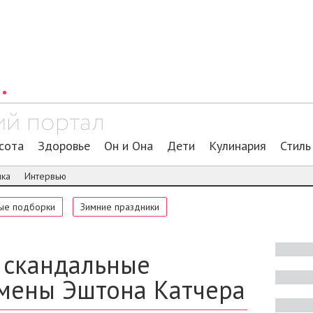
сота
Здоровье
Он и Она
Дети
Кулинария
Стиль
ика
Интервью
ые подборки
Зимние праздники
 скандальные
мены Эштона Катчера