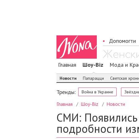
Допомогти
Главная
Шоу-Biz
Мода и Кра
Новости
Папарацци
Светская хрон
Тренды:
Война в Украине
Звёздн
Главная
Шоу-Biz
Новости
СМИ: Появились
подробности из