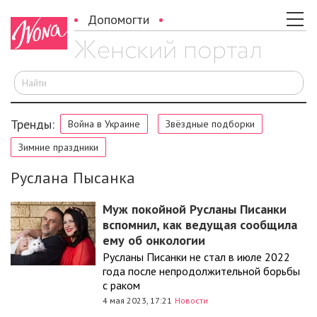
Допомогти
И
Тренды:
Война в Украине
Звёздные подборки
Зимние праздники
Руслана Пысанка
Муж покойной Русланы Писанки
вспомнил, как ведущая сообщила
ему об онкологии
Русланы Писанки не стал в июле 2022
года после непродолжительной борьбы
с раком
4 мая 2023, 17:21
Новости