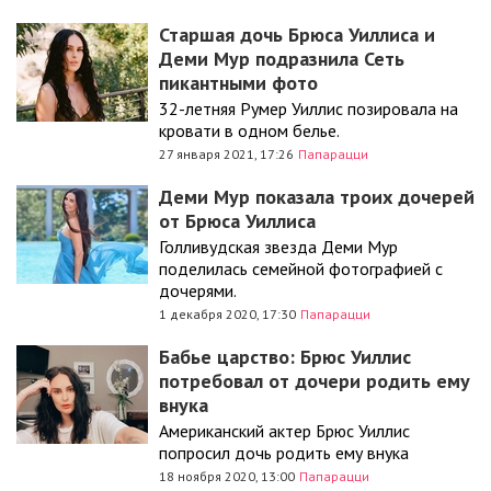
Старшая дочь Брюса Уиллиса и
Деми Мур подразнила Сеть
пикантными фото
32-летняя Румер Уиллис позировала на
кровати в одном белье.
27 января 2021, 17:26
Папарацци
Деми Мур показала троих дочерей
от Брюса Уиллиса
Голливудская звезда Деми Мур
поделилась семейной фотографией с
дочерями.
1 декабря 2020, 17:30
Папарацци
Бабье царство: Брюс Уиллис
потребовал от дочери родить ему
внука
Американский актер Брюс Уиллис
попросил дочь родить ему внука
18 ноября 2020, 13:00
Папарацци