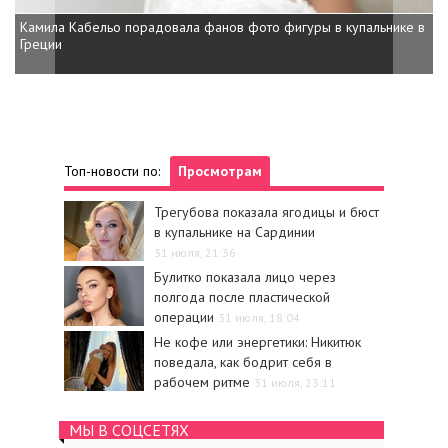
Камила Кабельо порадовала фанов фото фигуры в купальнике в
Греции
Топ-новости по:
Просмотрам
Трегубова показала ягодицы и бюст
в купальнике на Сардинии
31 июля, 21:36
Булитко показала лицо через
полгода после пластической
операции
31 июля, 18:04
Не кофе или энергетики: Никитюк
поведала, как бодрит себя в
рабочем ритме
31 июля, 23:11
МЫ В СОЦСЕТЯХ