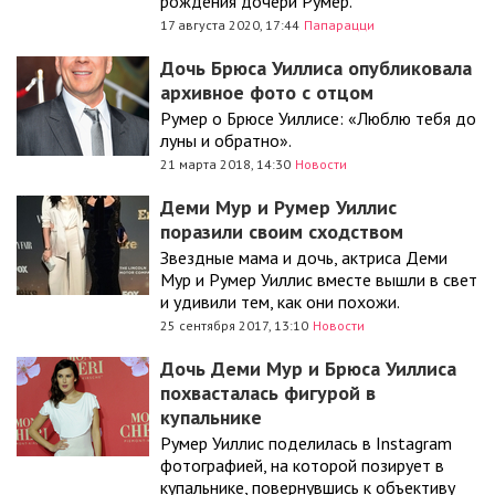
рождения дочери Румер.
17 августа 2020, 17:44
Папарацци
Дочь Брюса Уиллиса опубликовала
архивное фото с отцом
Румер о Брюсе Уиллисе: «Люблю тебя до
луны и обратно».
21 марта 2018, 14:30
Новости
Деми Мур и Румер Уиллис
поразили своим сходством
Звездные мама и дочь, актриса Деми
Мур и Румер Уиллис вместе вышли в свет
и удивили тем, как они похожи.
25 сентября 2017, 13:10
Новости
Дочь Деми Мур и Брюса Уиллиса
похвасталась фигурой в
купальнике
Румер Уиллис поделилась в Instagram
фотографией, на которой позирует в
купальнике, повернувшись к объективу