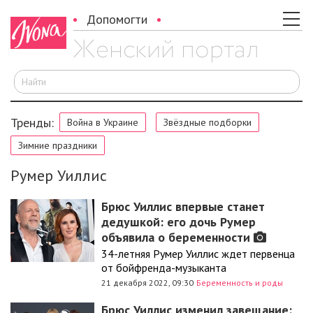
Допомогти
И
Тренды:
Война в Украине
Звёздные подборки
Зимние праздники
Румер Уиллис
Брюс Уиллис впервые станет
дедушкой: его дочь Румер
объявила о беременности
34-летняя Румер Уиллис ждет первенца
от бойфренда-музыканта
21 декабря 2022, 09:30
Беременность и роды
Брюс Уиллис изменил завещание: