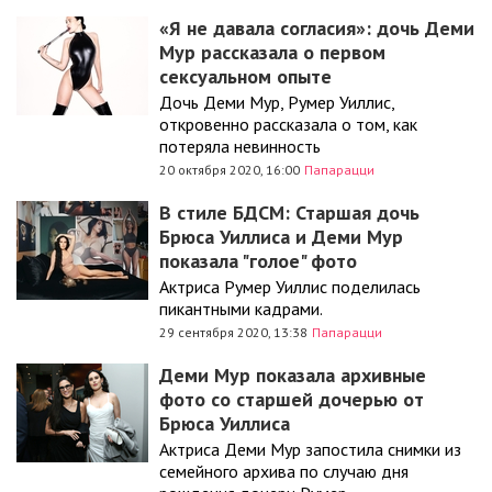
«Я не давала согласия»: дочь Деми
Мур рассказала о первом
сексуальном опыте
Дочь Деми Мур, Румер Уиллис,
откровенно рассказала о том, как
потеряла невинность
20 октября 2020, 16:00
Папарацци
В стиле БДСМ: Старшая дочь
Брюса Уиллиса и Деми Мур
показала "голое" фото
Актриса Румер Уиллис поделилась
пикантными кадрами.
29 сентября 2020, 13:38
Папарацци
Деми Мур показала архивные
фото со старшей дочерью от
Брюса Уиллиса
Актриса Деми Мур запостила снимки из
семейного архива по случаю дня