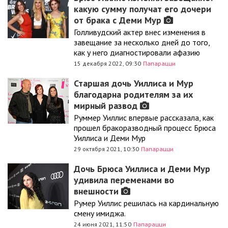
какую сумму получат его дочери
от брака с Деми Мур
Голливудский актер внес изменения в
завещание за несколько дней до того,
как у него диагностировали афазию
15 декабря 2022, 09:30
Папарацци
Старшая дочь Уиллиса и Мур
благодарна родителям за их
мирный развод
Руммер Уиллис впервые рассказала, как
прошел бракоразводный процесс Брюса
Уиллиса и Деми Мур
29 октября 2021, 10:30
Папарацци
Дочь Брюса Уиллиса и Деми Мур
удивила переменами во
внешности
Румер Уиллис решилась на кардинальную
смену имиджа.
24 июня 2021, 11:50
Папарацци