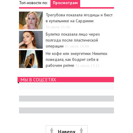
Топ-новости по:
Просмотрам
Трегубова показала ягодицы и бюст
в купальнике на Сардинии
31 июля, 21:36
Булитко показала лицо через
полгода после пластической
операции
31 июля, 18:04
Не кофе или энергетики: Никитюк
поведала, как бодрит себя в
рабочем ритме
31 июля, 23:11
МЫ В СОЦСЕТЯХ
Наверх