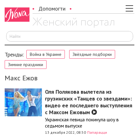
Допомогти
И
Тренды:
Война в Украине
Звёздные подборки
Зимние праздники
Макс Ежов
Оля Полякова вылетела из
грузинских «Танцев со звездами»:
видео ее последнего выступления
с Максом Ежовым
Украинская певица покинула шоу в
седьмом выпуске
13 декабря 2022, 08:50
Папарацци