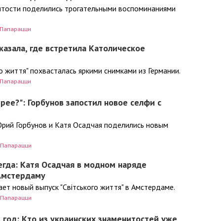
итости поделились трогательными воспоминаниями
Папарацци
казала, где встретила Католическое
о життя" похвасталась яркими снимками из Германии.
Папарацци
трее?": Горбунов запостил новое селфи с
Юрий Горбунов и Катя Осадчая поделились новым
Папарацци
сегда: Катя Осадчая в модном наряде
 Амстердаму
ет новый выпуск "Світського життя" в Амстердаме.
Папарацци
год: Кто из украинских знаменитостей уже