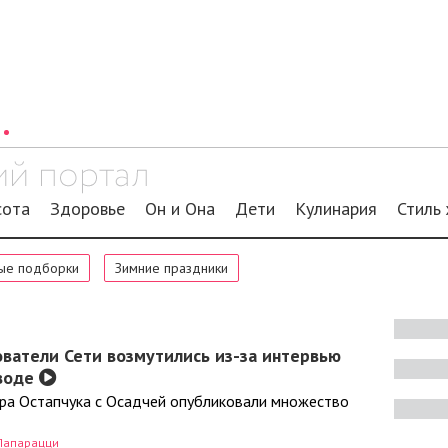
сота
Здоровье
Он и Она
Дети
Кулинария
Стиль
ые подборки
Зимние праздники
ователи Сети возмутились из-за интервью
зводе
ра Остапчука с Осадчей опубликовали множество
Папарацци