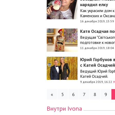
нарядил елку
Как украсили дом к
Каменских и Оксан
16 декабря 2019, 15:59
Катя Осадчая по
Ведущая "Світськог
подготовке к ново
11 декабря 2019, 18:04
Юрий Горбунов в
с Катей Осадчей
Ведущий Юрий Горб
Катей Осадчей.
9 декабря 2019, 16:22
Н
«
5
6
7
8
9
Внутри Ivona