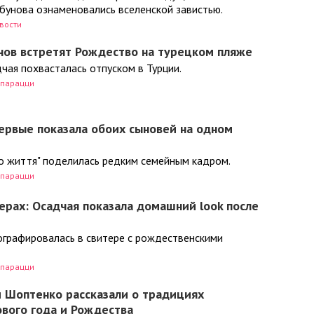
бунова ознаменовались вселенской завистью.
вости
нов встретят Рождество на турецком пляже
чая похвасталась отпуском в Турции.
парацци
ервые показала обоих сыновей на одном
го життя" поделилась редким семейным кадром.
парацци
рах: Осадчая показала домашний look после
графировалась в свитере с рождественскими
парацци
и Шоптенко рассказали о традициях
вого года и Рождества