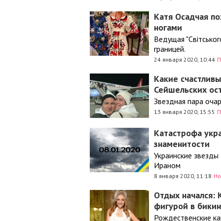
Катя Осадчая по
ногами
Ведущая "Світськог
границей.
24 января 2020, 10:44
П
Какие счастливы
Сейшельских ос
Звездная пара оча
13 января 2020, 15:55
П
Катастрофа укра
знаменитости
Украинские звезды
Ираном
8 января 2020, 11:18
Но
Отдых начался: 
фигурой в бики
Рождественские ка