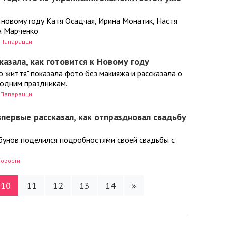
 новому году Катя Осадчая, Ирина Монатик, Настя
а Марченко
Папарацци
казала, как готовится к Новому году
о життя" показала фото без макияжа и рассказала о
годним праздникам.
Папарацци
первые рассказал, как отпраздновал свадьбу
унов поделился подробностями своей свадьбы с
овости
10
11
12
13
14
»