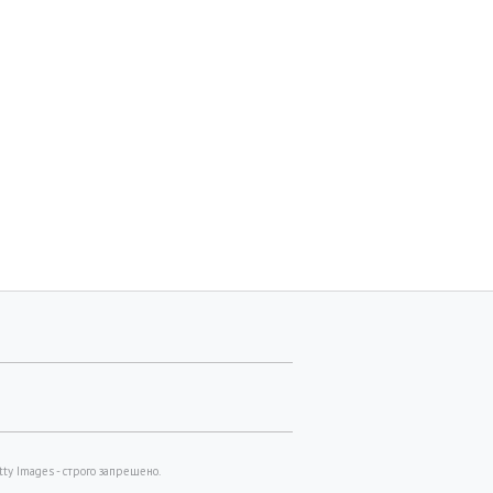
и
Новости
ия Неправда
53-летний брат Анджелины
ла слухи о романе с
Джоли совершил каминг-аут
м, опубликовав
тное селфи
y Images - строго запрещено.