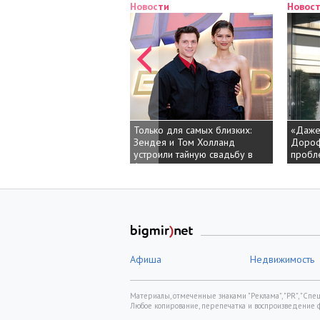
Новости
Новос
Только для самых близких:
«Даже 
Зендея и Том Холланд
Дороф
устроили тайную свадьбу в
пробл
Англии
Афиша
Недвижимость
Материалы, отмеченные знаками "Реклама", "PR", "Спецп
Любое копирование, перепечатка и воспроизведение 