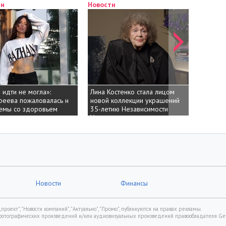
ти
Новости
Новост
идти не могла»:
Лина Костенко стала лицом
Анастас
еева пожаловалась на
новой коллекции украшений к
подогре
емы со здоровьем
35-летию Независимости
Дантесо
Украины
совмес
Новости
Финансы
роект", "Новости компаний", "Актуально", "Промо", публикуются на правах рекламы.
фотографических произведений и/или аудиовизуальных произведений правообладателя Gett