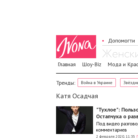
Допомогти
Главная
Шоу-Biz
Мода и Кра
Тренды:
Война в Украине
Звёздн
Катя Осадчая
"Тухлое": Польз
Остапчука о ра
Под видео разгово
комментариев
2 февраля 2020, 11:35