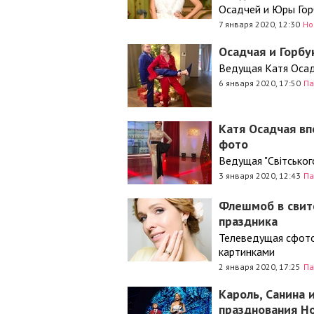
Осадчей и Юры Гор
7 января 2020, 12:30
Но
Осадчая и Горбу
Ведущая Катя Осад
6 января 2020, 17:50
Па
Катя Осадчая вп
фото
Ведущая "Світсько
3 января 2020, 12:43
Па
Флешмоб в свите
праздника
Телеведущая сфото
картинками
2 января 2020, 17:25
Па
Кароль, Санина 
празднования Но