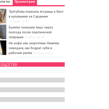
сти по:
Просмотрам
Трегубова показала ягодицы и бюст
в купальнике на Сардинии
31 июля, 21:36
Булитко показала лицо через
полгода после пластической
операции
31 июля, 18:04
Не кофе или энергетики: Никитюк
поведала, как бодрит себя в
рабочем ритме
31 июля, 23:11
СОЦСЕТЯХ