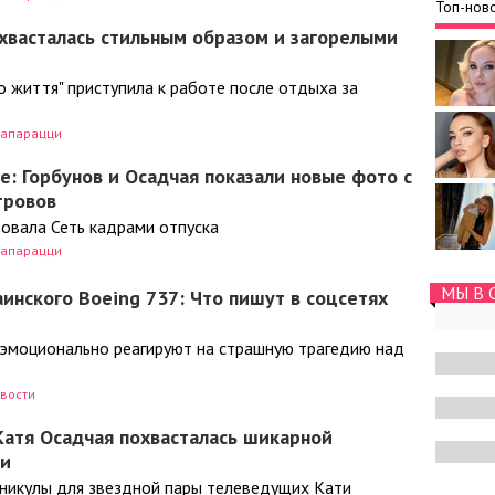
Топ-ново
хвасталась стильным образом и загорелыми
о життя" приступила к работе после отдыха за
апарацци
е: Горбунов и Осадчая показали новые фото с
тровов
ровала Сеть кадрами отпуска
апарацци
МЫ В 
инского Boeing 737: Что пишут в соцсетях
 эмоционально реагируют на страшную трагедию над
вости
Катя Осадчая похвасталась шикарной
ни
никулы для звездной пары телеведущих Кати