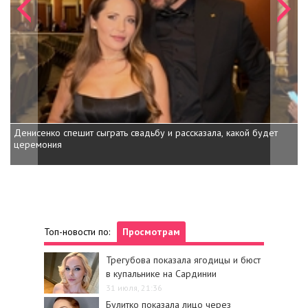
Денисенко спешит сыграть свадьбу и рассказала, какой будет
Дочь Шварценеггера пок
церемония
внучка на пони
Топ-новости по:
Просмотрам
Трегубова показала ягодицы и бюст
в купальнике на Сардинии
31 июля, 21:36
Булитко показала лицо через