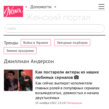
Допомогти
И
Тренды:
Война в Украине
Звёздные подборки
Зимние праздники
Джиллиан Андерсон
Как постарели актеры из наших
любимых сериалов
Как сейчас выглядят исполнители
главных ролей в популярных сериалах
восьмидесятых, девяностых и начала
двухтысячных
15 ноября 2022, 13:20
Папарацци