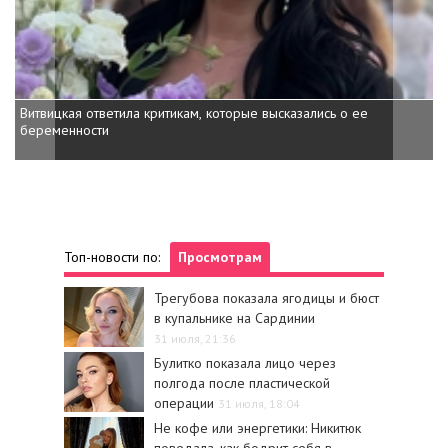
Витвицкая ответила критикам, которые высказались о ее
Кажанна ответила на заявл
беременности
Топ-новости по:
Просмотрам
Трегубова показала ягодицы и бюст
в купальнике на Сардинии
31 июля, 21:36
Булитко показала лицо через
полгода после пластической
операции
31 июля, 18:04
Не кофе или энергетики: Никитюк
поведала, как бодрит себя в