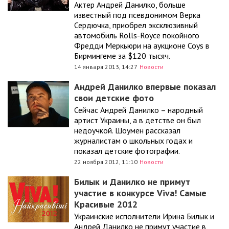
Актер Андрей Данилко, больше
известный под псевдонимом Верка
Сердючка, приобрел эксклюзивный
автомобиль Rolls-Royce покойного
Фредди Меркьюри на аукционе Coys в
Бирмингеме за $120 тысяч.
14 января 2013, 14:27
Новости
Андрей Данилко впервые показал
свои детские фото
Сейчас Андрей Данилко – народный
артист Украины, а в детстве он был
недоучкой. Шоумен рассказал
журналистам о школьных годах и
показал детские фотографии.
22 ноября 2012, 11:10
Новости
Билык и Данилко не примут
участие в конкурсе Viva! Самые
Красивые 2012
Украинские исполнители Ирина Билык и
Андрей Данилко не примут участие в