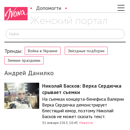
Допомогти
И
Тренды:
Война в Украине
Звёздные подборки
Зимние праздники
Андрей Данилко
Николай Басков: Верка Сердючка
срывает съемки
На съемках концерта-бенефиса Валерии
Верка Сердючка демонстрирует
блестящий юмор, поэтому Николай
Басков не может сказать текст.
31 января 2013, 10:45
Новости