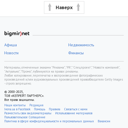
Наверх
Афиша
Недвижимость
Новости
Финансы
Материалы, отмеченные знаками "Реклама", "PR", "Спецпроект", "Новости компаний",
"Актуально", "Промо", публикуются на правах рекламы.
Любое копирование, перепечатка и воспроизведение фотографических
произведений и/или аудиовизуальных произведений правообладателя Getty Images
- строго запрещено.
© 2000-2025,
ТОВ «КЕПРЕЙТ ПАРТНЕРС».
Все права защищены.
Наши контакты
Редакция
Ivona.ua в Facebook
Помощь
Правила
Связаться с нами
Разместить свои видеоматериалы
Использование материалов
Пользовательское Соглашение
Политика в сфере конфиденциальности и персональных данных
Вакансии