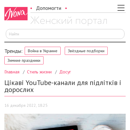
Допомогти
И
Тренды:
Война в Украине
Звёздные подборки
Зимние праздники
Главная
Стиль жизни
Досуг
Цікаві YouTube-канали для підлітків і
дорослих
16 декабря 2022, 18:25