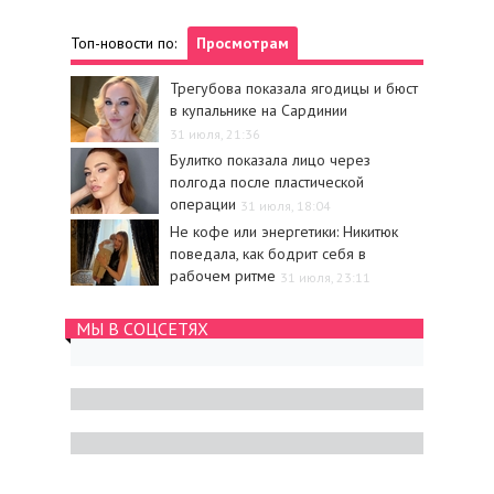
Топ-новости по:
Просмотрам
Трегубова показала ягодицы и бюст
в купальнике на Сардинии
31 июля, 21:36
Булитко показала лицо через
полгода после пластической
операции
31 июля, 18:04
Не кофе или энергетики: Никитюк
поведала, как бодрит себя в
рабочем ритме
31 июля, 23:11
МЫ В СОЦСЕТЯХ