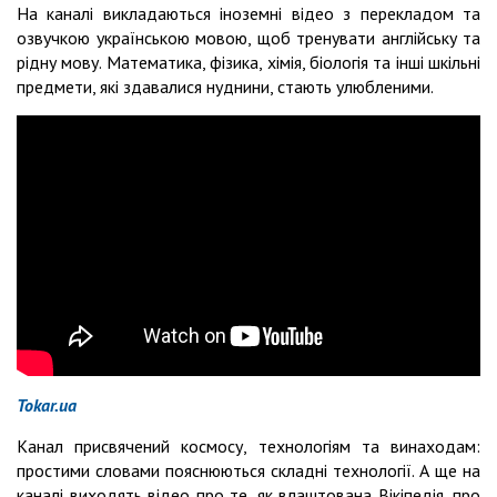
На каналі викладаються іноземні відео з перекладом та
озвучкою українською мовою, щоб тренувати англійську та
рідну мову. Математика, фізика, хімія, біологія та інші шкільні
предмети, які здавалися нуднини, стають улюбленими.
Tokar.ua
Канал присвячений космосу, технологіям та винаходам:
простими словами пояснюються складні технології. А ще на
каналі виходять відео про те, як влаштована Вікіпедія, про