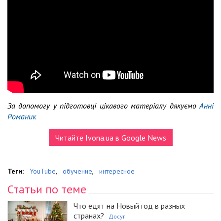
За допомогу у підготовці цікавого матеріалу дякуємо
Анні
Романик
Читайте Ivona.ua в Google News
Теги:
YouTube
,
обучение
,
интересное
Статьи по теме
Что едят на Новый год в разных
странах?
Досуг