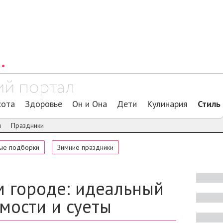
сота
Здоровье
Он и Она
Дети
Кулинария
Стиль
я
Праздники
ые подборки
Зимние праздники
м городе: идеальный
мости и суеты