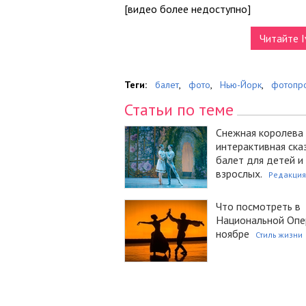
[видео более недоступно]
Читайте I
Теги:
балет
,
фото
,
Нью-Йорк
,
фотопр
Статьи по теме
Снежная королева
интерактивная ска
балет для детей и
взрослых.
Редакция
Что посмотреть в
Национальной Опе
ноябре
Стиль жизни