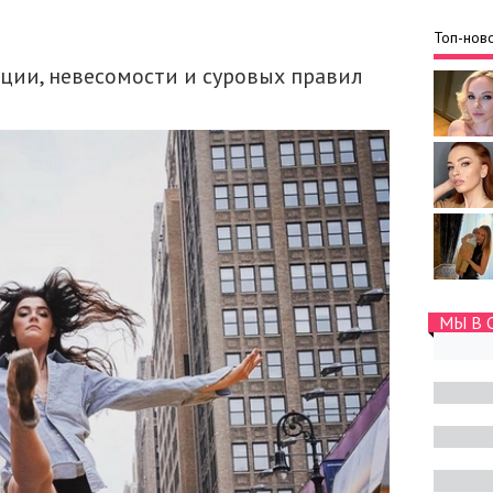
Топ-ново
ации, невесомости и суровых правил
МЫ В 