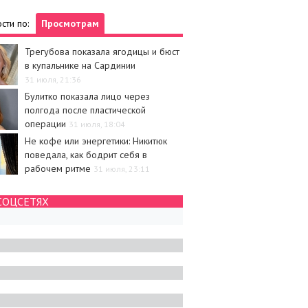
сти по:
Просмотрам
Трегубова показала ягодицы и бюст
в купальнике на Сардинии
31 июля, 21:36
Булитко показала лицо через
полгода после пластической
операции
31 июля, 18:04
Не кофе или энергетики: Никитюк
поведала, как бодрит себя в
рабочем ритме
31 июля, 23:11
СОЦСЕТЯХ