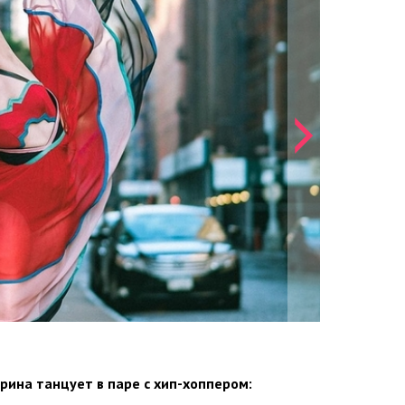
ерина танцует в паре с хип-хоппером: