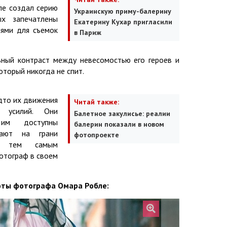
ле создал серию
Украинскую приму-балерину
ых запечатлены
Екатерину Кухар пригласили
иями для съемок
в Париж
ный контраст между невесомостью его героев и
оторый никогда не спит.
дто их движения
Читай также:
 усилий. Они
Балетное закулисье: реалии
 им доступны
балерин показали в новом
тают на грани
фотопроекте
 и тем самым
фотограф в своем
оты фотографа Омара Робле: