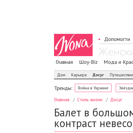
Допомогти
Главная
Шоу-Biz
Мода и Кра
Дом
Карьера
Досуг
Путешестви
Тренды:
Война в Украине
Звёздн
Главная
Стиль жизни
Досуг
Балет в большо
контраст невесо