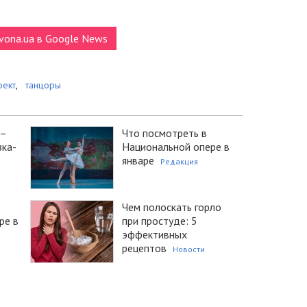
vona.ua в Google News
оект
,
танцоры
 –
Что посмотреть в
зка-
Национальной опере в
январе
Редакция
Чем полоскать горло
ре в
при простуде: 5
эффективных
рецептов
Новости