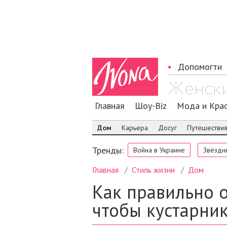
Допомогти
Главная
Шоу-Biz
Мода и Кра
Дом
Карьера
Досуг
Путешестви
Тренды:
Война в Украине
Звёздн
Главная
Стиль жизни
Дом
Как правильно о
чтобы кустарник