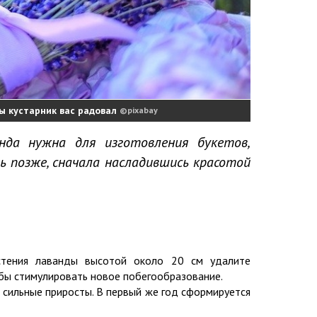
ы кустарник вас радовал
pixabay
нда нужна для изготовления букетов,
ь позже, сначала насладившись красотой
тения лаванды высотой около 20 см удалите
бы стимулировать новое побегообразование.
я сильные приросты. В первый же год сформируется