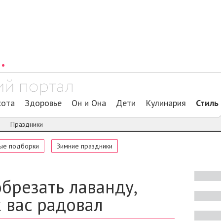
сота
Здоровье
Он и Она
Дети
Кулинария
Стиль
я
Праздники
ые подборки
Зимние праздники
брезать лаванду,
 вас радовал