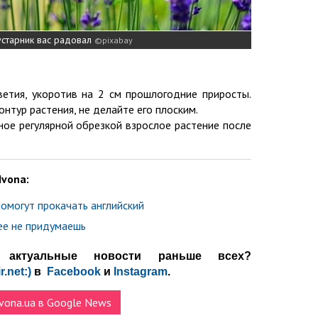
устарник вас радовал
pixabay
ветия, укоротив на 2 см прошлогодние приросты.
нтур растения, не делайте его плоским.
ное регулярной обрезкой взрослое растение после
Ivona:
помогут прокачать английский
нее не придумаешь
актуальные новости раньше всех?
r.net:)
в
Facebook
и
Instagram
.
vona.ua в Google News