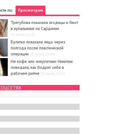
сти по:
Просмотрам
Трегубова показала ягодицы и бюст
в купальнике на Сардинии
31 июля, 21:36
Булитко показала лицо через
полгода после пластической
операции
31 июля, 18:04
Не кофе или энергетики: Никитюк
поведала, как бодрит себя в
рабочем ритме
31 июля, 23:11
СОЦСЕТЯХ