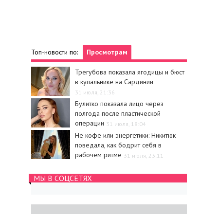
Топ-новости по:
Просмотрам
Трегубова показала ягодицы и бюст
в купальнике на Сардинии
31 июля, 21:36
Булитко показала лицо через
полгода после пластической
операции
31 июля, 18:04
Не кофе или энергетики: Никитюк
поведала, как бодрит себя в
рабочем ритме
31 июля, 23:11
МЫ В СОЦСЕТЯХ