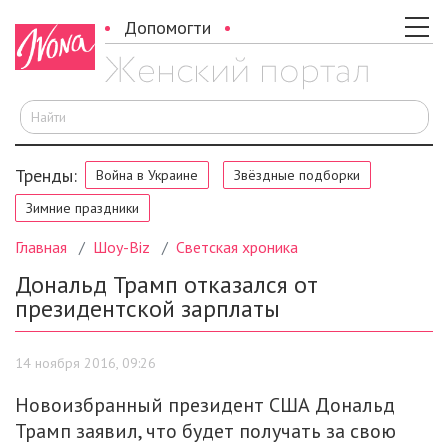
Допомогти
И
Тренды:
Война в Украине
Звёздные подборки
Зимние праздники
Главная
Шоу-Biz
Светская хроника
Дональд Трамп отказался от
президентской зарплаты
14 ноября 2016, 09:26
Новоизбранный президент США Дональд
Трамп заявил, что будет получать за свою