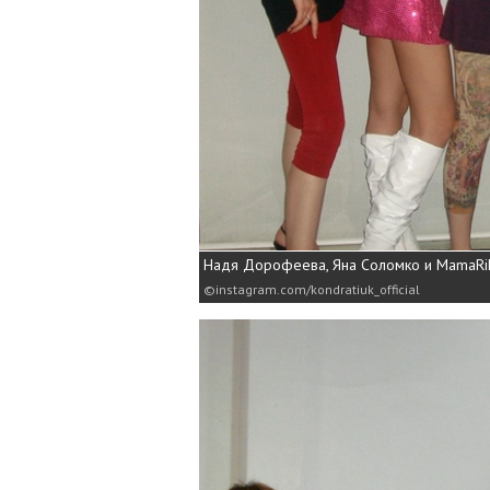
Надя Дорофеева, Яна Соломко и MamaRi
instagram.com/kondratiuk_official