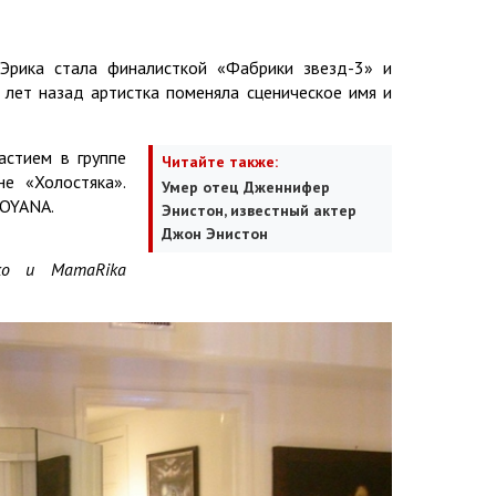
Эрика стала финалисткой «Фабрики звезд-3» и
 лет назад артистка поменяла сценическое имя и
астием в группе
Читайте также:
е «Холостяка».
Умер отец Дженнифер
SOYANA.
Энистон, известный актер
Джон Энистон
ко и MamaRika