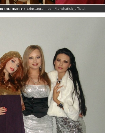
нском шансе»
instagram.com/kondratiuk_official