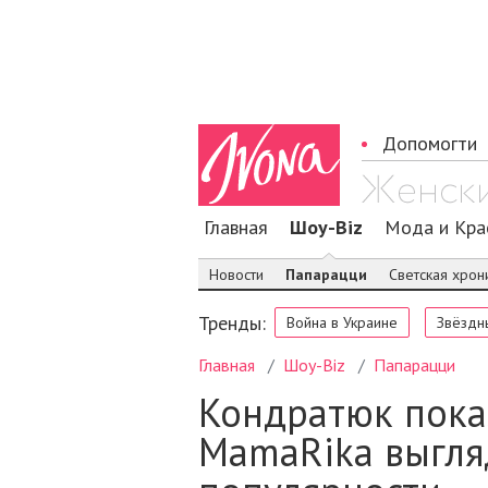
Допомогти
Главная
Шоу-Biz
Мода и Кра
Новости
Папарацци
Светская хрон
Тренды:
Война в Украине
Звёздн
Главная
Шоу-Biz
Папарацци
Кондратюк пока
MamaRika выгля