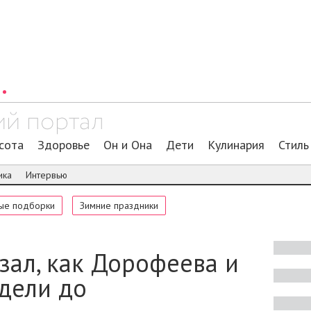
сота
Здоровье
Он и Она
Дети
Кулинария
Стиль
ика
Интервью
ые подборки
Зимние праздники
зал, как Дорофеева и
дели до