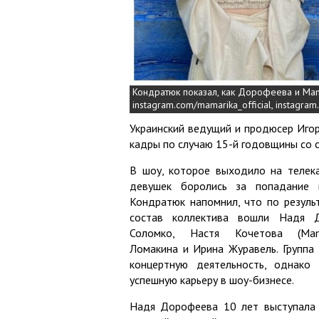
Кондратюк показал, как Дорофеева и Mam
instagram.com/mamarika_official, instagr
Украинский ведущий и продюсер Иго
кадры по случаю 15-й годовщины со с
В шоу, которое выходило на телек
девушек боролись за попадание 
Кондратюк напомнил, что по резуль
состав коллектива вошли Надя Д
Соломко, Настя Кочетова (Mam
Ломакина и Ирина Журавель. Группа 
концертную деятельность, однако
успешную карьеру в шоу-бизнесе.
Надя Дорофеева 10 лет выступала в