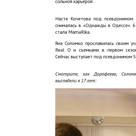
сольной карьерой.
Настя Кочетова под псевдонимом 
снималась в «Однажды в Одессе». 6
стала MamaRika.
Яна Соломко прославилась своим уч
Real O и съемками в первом сезон
Сейчас выступает под псевдонимом 
Смотрите, как Дорофеева, Солом
выглядели в 17 лет: