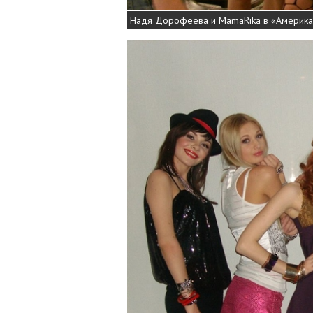
Надя Дорофеева и MamaRika в «Америка