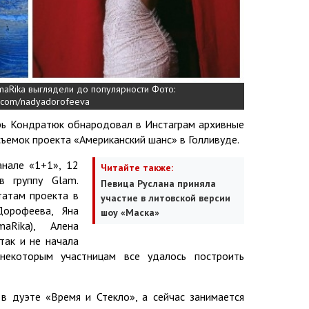
aRika выглядели до популярности Фото:
am.com/nadyadorofeeva
рь Кондратюк обнародовал в Инстаграм архивные
ъемок проекта «Американский шанс» в Голливуде.
анале «1+1», 12
Читайте также:
в группу Glam.
Певица Руслана приняла
татам проекта в
участие в литовской версии
орофеева, Яна
шоу «Маска»
aRika), Алена
так и не начала
 некоторым участницам все удалось построить
 дуэте «Время и Стекло», а сейчас занимается