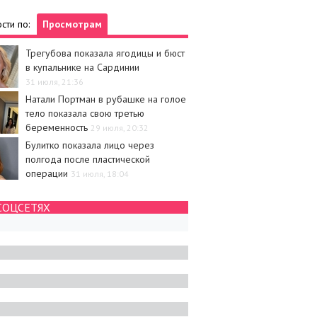
сти по:
Просмотрам
Трегубова показала ягодицы и бюст
в купальнике на Сардинии
31 июля, 21:36
Натали Портман в рубашке на голое
тело показала свою третью
беременность
29 июля, 20:32
Булитко показала лицо через
полгода после пластической
операции
31 июля, 18:04
СОЦСЕТЯХ