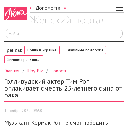
Допомогти
И
Тренды:
Война в Украине
Звёздные подборки
Зимние праздники
Главная
Шоу-Biz
Новости
Голливудский актер Тим Рот
оплакивает смерть 25-летнего сына от
рака
1 ноября 2022, 09:50
Музыкант Кормак Рот не смог победить