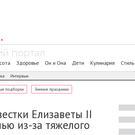
сота
Здоровье
Он и Она
Дети
Кулинария
Стиль
ика
Интервью
ые подборки
Зимние праздники
естки Елизаветы II
ью из-за тяжелого