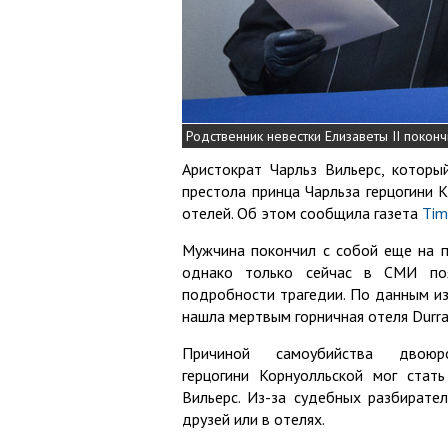
Родственник невестки Елизаветы II покон
Аристократ Чарльз Вильерс, которы
престола принца Чарльза герцогини 
отелей. Об этом сообщила газета
Tim
Мужчина покончил с собой еще на 
однако только сейчас в СМИ поя
подробности трагедии. По данным из
нашла мертвым горничная отеля Durra
Причиной самоубийства двоюр
герцогини Корнуолльской мог стат
Вильерс. Из-за судебных разбирате
друзей или в отелях.