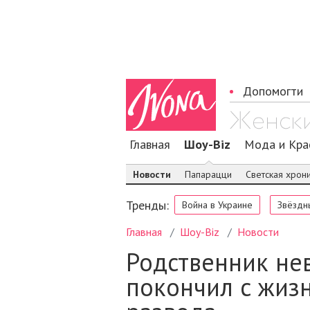
Допомогти
Главная
Шоу-Biz
Мода и Кра
Новости
Папарацци
Светская хрон
Тренды:
Война в Украине
Звёздн
Главная
Шоу-Biz
Новости
Родственник нев
покончил с жизн