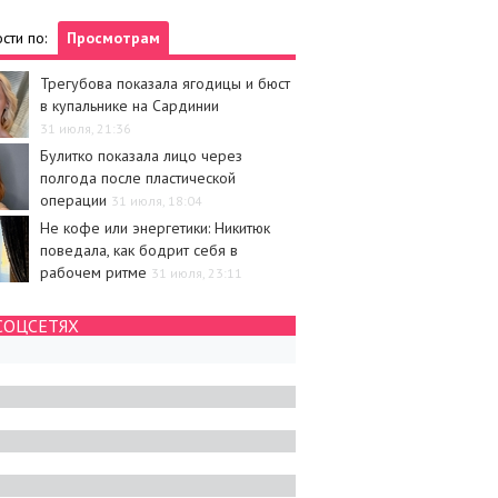
сти по:
Просмотрам
Трегубова показала ягодицы и бюст
в купальнике на Сардинии
31 июля, 21:36
Булитко показала лицо через
полгода после пластической
операции
31 июля, 18:04
Не кофе или энергетики: Никитюк
поведала, как бодрит себя в
рабочем ритме
31 июля, 23:11
СОЦСЕТЯХ