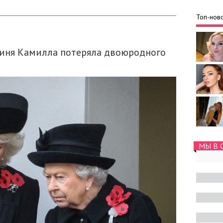
Топ-ново
гиня Камилла потеряла двоюродного
МЫ В 