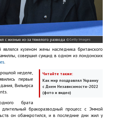
чил с жизнью из-за тяжелого развода
Getty Images
й являлся кузеном жены наследника британского
Камиллы, совершил суицид в одном из лондонских
es
.
прошлой неделе,
Читайте также:
вились первые
Как мир поздравлял Украину
дания, Вильерса
с Днем Независимости-2022
nts.
(фото и видео)
одного брата
ь длительный бракоразводный процесс с Эммой
льств он обанкротился, и в последние дни жил у