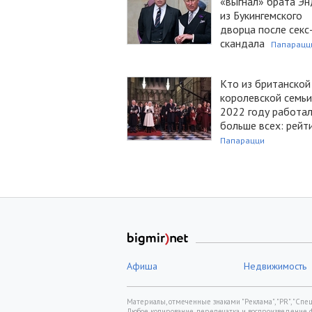
«выгнал» брата Э
из Букингемского
дворца после секс
скандала
Папарацц
Кто из британской
королевской семьи
2022 году работа
больше всех: рейт
Папарацци
Афиша
Недвижимость
Материалы, отмеченные знаками "Реклама", "PR", "Спецп
Любое копирование, перепечатка и воспроизведение 