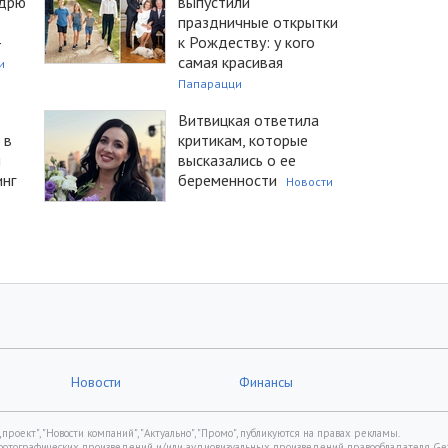
ндрю
выпустили
праздничные открытки
-
к Рождеству: у кого
самая красивая
и
Папарацци
Витвицкая ответила
 в
критикам, которые
л
высказались о ее
инг
беременности
Новости
Новости
Финансы
роект", "Новости компаний", "Актуально", "Промо", публикуются на правах рекламы.
фотографических произведений и/или аудиовизуальных произведений правообладателя Gett