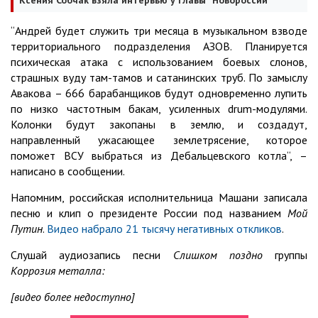
Ксения Собчак взяла интервью у главы “Новороссии“
“Андрей будет служить три месяца в музыкальном взводе
территориального подразделения АЗОВ. Планируется
психическая атака с использованием боевых слонов,
страшных вуду там-тамов и сатанинских труб. По замыслу
Авакова – 666 барабанщиков будут одновременно лупить
по низко частотным бакам, усиленных drum-модулями.
Колонки будут закопаны в землю, и создадут,
направленный ужасающее землетрясение, которое
поможет ВСУ выбраться из Дебальцевского котла“, –
написано в сообщении.
Напомним, российская исполнительница Машани записала
песню и клип о президенте России под названием
Мой
Путин
.
Видео набрало 21 тысячу негативных откликов
.
Слушай аудиозапись песни
Слишком поздно
группы
Коррозия металла:
[видео более недоступно]