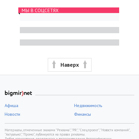
МЫ В СОЦСЕТЯХ
Наверх
Афиша
Недвижимость
Новости
Финансы
Материалы, отмеченные знаками "Реклама", "PR", "Спецпроект", "Новости компаний",
"Актуально", "Промо", публикуются на правах рекламы.
Любое копирование, перепечатка и воспроизведение фотографических