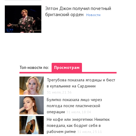
Элтон Джон получил почетный
британский орден
Новости
Топ-новости по:
Просмотрам
Трегубова показала ягодицы и бюст
в купальнике на Сардинии
31 июля, 21:36
Булитко показала лицо через
полгода после пластической
операции
31 июля, 18:04
Не кофе или энергетики: Никитюк
поведала, как бодрит себя в
рабочем ритме
31 июля, 23:11