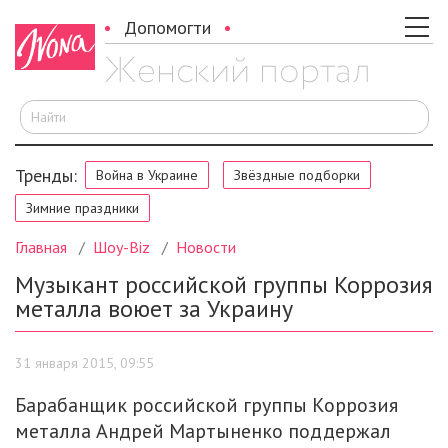
Допомогти
И
Тренды:
Война в Украине
Звёздные подборки
Зимние праздники
Главная
Шоу-Biz
Новости
Музыкант российской группы Коррозия
металла воюет за Украину
31 января 2015, 09:55
Барабанщик российской группы Коррозия
металла Андрей Мартыненко поддержал