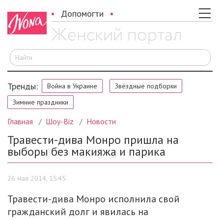
Допомогти
И
Тренды:
Война в Украине
Звёздные подборки
Зимние праздники
Главная
Шоу-Biz
Новости
Травести-дива Монро пришла на
выборы без макияжа и парика
26 мая 2014, 15:45
Травести-дива Монро исполнила свой
гражданский долг и явилась на