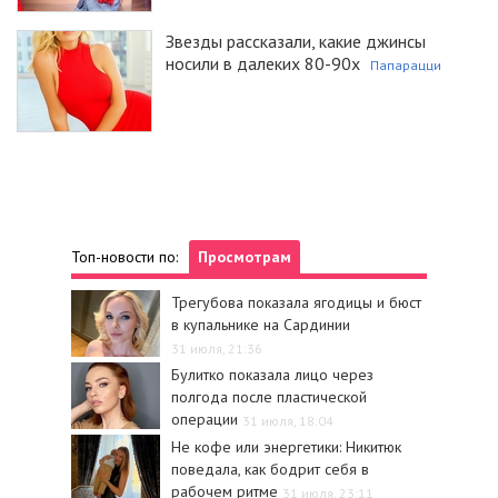
Звезды рассказали, какие джинсы
носили в далеких 80-90х
Папарацци
Топ-новости по:
Просмотрам
Трегубова показала ягодицы и бюст
в купальнике на Сардинии
31 июля, 21:36
Булитко показала лицо через
полгода после пластической
операции
31 июля, 18:04
Не кофе или энергетики: Никитюк
поведала, как бодрит себя в
рабочем ритме
31 июля, 23:11