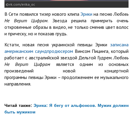
vk.com/erika_oc
В Сети появился тизер нового клипа
Эрики
на песню
Любовь
Не Верит Цифрам
. Звезда решила примерить очень
откровенные образы в видео, не только сменив цвет волос
и прическу, но и показав грудь.
Кстати, новая песня украинской певицы Эрики
записана
американским саундпродюсером
Винсом Пицинга, который
работает с австралийской звездой Дельтой Гудрем.
Любовь
Не Верит Цифрам
является одним из основных
произведений новой концертной
программы певицы Эрики – продолжением ее музыкального
направления.
Читай также:
Эрика: Я бегу от альфонсов. Мужик должен
быть мужиком