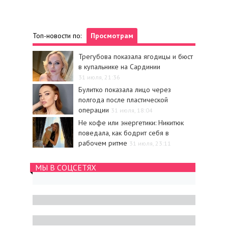
Топ-новости по:
Просмотрам
Трегубова показала ягодицы и бюст
в купальнике на Сардинии
31 июля, 21:36
Булитко показала лицо через
полгода после пластической
операции
31 июля, 18:04
Не кофе или энергетики: Никитюк
поведала, как бодрит себя в
рабочем ритме
31 июля, 23:11
МЫ В СОЦСЕТЯХ