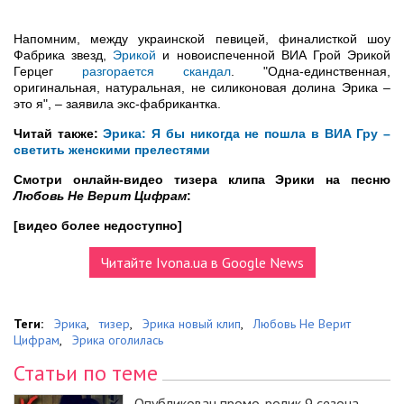
Напомним, между украинской певицей, финалисткой шоу
Фабрика звезд,
Эрикой
и новоиспеченной ВИА Грой Эрикой
Герцег
разгорается скандал
. "Одна-единственная,
оригинальная, натуральная, не силиконовая долина Эрика –
это я", – заявила экс-фабрикантка.
Читай также:
Эрика: Я бы никогда не пошла в ВИА Гру –
светить женскими прелестями
Смотри онлайн-видео тизера клипа Эрики на песню
Любовь Не Верит Цифрам
:
[видео более недоступно]
Читайте Ivona.ua в Google News
Теги:
Эрика
,
тизер
,
Эрика новый клип
,
Любовь Не Верит
Цифрам
,
Эрика оголилась
Статьи по теме
Опубликован промо-ролик 9 сезона