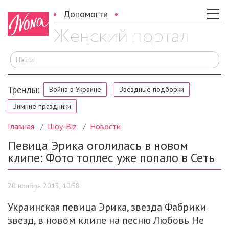
Допомогти
И
Тренды:
Война в Украине
Звёздные подборки
Зимние праздники
Главная
Шоу-Biz
Новости
Певица Эрика оголилась в новом
клипе: Фото топлес уже попало в Сеть
20 ноября 2013, 10:58
Украинская певица Эрика, звезда Фабрики
звезд, в новом клипе на песню Любовь Не