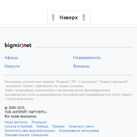
Наверх
Афиша
Недвижимость
Новости
Финансы
Материалы, отмеченные знаками "Реклама", "PR", "Спецпроект", "Новости компаний",
"Актуально", "Промо", публикуются на правах рекламы.
Любое копирование, перепечатка и воспроизведение фотографических
произведений и/или аудиовизуальных произведений правообладателя Getty Images
- строго запрещено.
© 2000-2025,
ТОВ «КЕПРЕЙТ ПАРТНЕРС».
Все права защищены.
Наши контакты
Редакция
Ivona.ua в Facebook
Помощь
Правила
Связаться с нами
Разместить свои видеоматериалы
Использование материалов
Пользовательское Соглашение