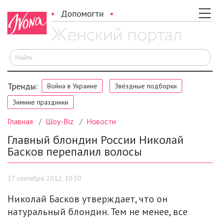
Допомогти
И
Тренды:
Война в Украине
Звёздные подборки
Зимние праздники
Главная
Шоу-Biz
Новости
Главный блондин России Николай
Басков перепалил волосы
17 сентября 2012, 10:30
Николай Басков утверждает, что он
натуральный блондин. Тем не менее, все