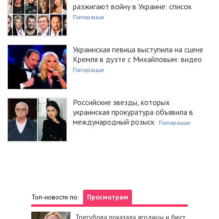
разжигают войну в Украине: список
Папарацци
Украинская певица выступила на сцене
Кремля в дуэте с Михайловым: видео
Папарацци
Российские звезды, которых
украинская прокуратура объявила в
международный розыск
Папарацци
Топ-новости по:
Просмотрам
Трегубова показала ягодицы и бюст