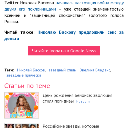
Twitter Николая Баскова
началась настоящая война между
двумя его поклонницами
– уже ставшей знаменитостью
Ксенией и "защитницей спокойствия" золотого голоса
России.
Читай также:
Николаю Баскову предложили секс за
деньги
Читайте Ivona.ua в Google News
Теги:
Николай Басков
,
звездный стиль
,
Эвелина Бледанс
,
звездные прически
Статьи по теме
День рождения Бейонсе: эволюция
стиля поп-дивы
Новости
Российские звезды, которые