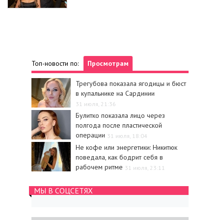
Топ-новости по:
Просмотрам
Трегубова показала ягодицы и бюст
в купальнике на Сардинии
31 июля, 21:36
Булитко показала лицо через
полгода после пластической
операции
31 июля, 18:04
Не кофе или энергетики: Никитюк
поведала, как бодрит себя в
рабочем ритме
31 июля, 23:11
МЫ В СОЦСЕТЯХ