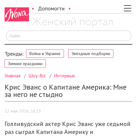
Допомогти
И
Тренды:
Война в Украине
Звёздные подборки
Зимние праздники
Главная
Шоу-Biz
Интервью
Крис Эванс о Капитане Америка: Мне
за него не стыдно
12 мая 2016, 16:15
Голливудский актер Крис Эванс уже седьмой
раз сыграл Капитана Америку и