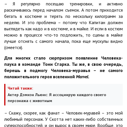
– Я регулярно посещаю тренировки, и активно
раскачиваюсь перед началом съемок. А потом приходится
бегать в костюме и терять по нескольку килограмм за
неделю. И это проблема – потому что Капитан должен
выглядеть как надо и в костюме, и в майке. И если в костюм
можно в процессе что-то подложить, то сцены в майке
лучше отснять с самого начала, пока еще мускулы видно
(смеется).
Для многих стало сюрпризом появление Человека-
паука в команде Тони Старка. Ты же, в свою очередь,
берешь в подмогу Человека-муравья – не самого
положительного героя вселенной
Marvel
.
Читай также:
Актер Дэмиэн Льюис: Я ассоциирую каждого своего
персонажа с животным
– Скажу, скорее, как фанат – Человек-муравей – это мой
любимый персонаж. У Скотта нет каких-либо собственных
суперспособностей, и он вырос в своем мире. Вообще, это