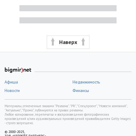
Наверх
Афиша
Недвижимость
Новости
Финансы
Материалы, отмеченные знаками "Реклама", "PR", "Спецпроект", "Новости компаний",
"Актуально", "Промо", публикуются на правах рекламы.
Любое копирование, перепечатка и воспроизведение фотографических
произведений и/или аудиовизуальных произведений правообладателя Getty Images
- строго запрещено.
© 2000-2025,
ТОВ «КЕПРЕЙТ ПАРТНЕРС».