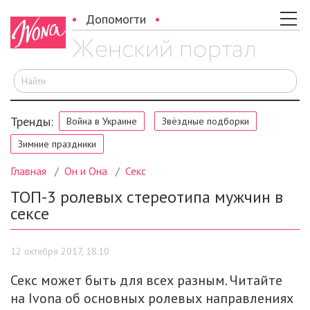
Допомогти
И
Тренды:
Война в Украине
Звёздные подборки
Зимние праздники
Главная
Он и Она
Секс
ТОП-3 ролевых стереотипа мужчин в
сексе
12 октября 2017, 18:10
Секс может быть для всех разным. Читайте
на Ivona об основных ролевых направлениях