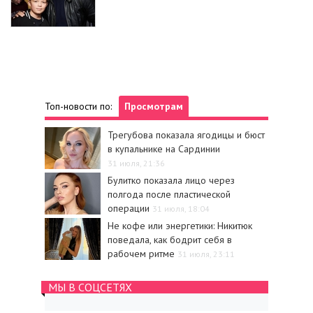
Топ-новости по:
Просмотрам
Трегубова показала ягодицы и бюст
в купальнике на Сардинии
31 июля, 21:36
Булитко показала лицо через
полгода после пластической
операции
31 июля, 18:04
Не кофе или энергетики: Никитюк
поведала, как бодрит себя в
рабочем ритме
31 июля, 23:11
МЫ В СОЦСЕТЯХ