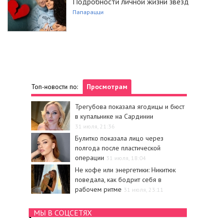
Подробности личной жизни звезд
Папарацци
Топ-новости по:
Просмотрам
Трегубова показала ягодицы и бюст
в купальнике на Сардинии
31 июля, 21:36
Булитко показала лицо через
полгода после пластической
операции
31 июля, 18:04
Не кофе или энергетики: Никитюк
поведала, как бодрит себя в
рабочем ритме
31 июля, 23:11
МЫ В СОЦСЕТЯХ