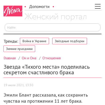
Допомогти
И
Тренды:
Война в Украине
Звёздные подборки
Зимние праздники
Главная
Он и Она
Отношения
Звезда «Тихого места» поделилась
секретом счастливого брака
19 июля 2021, 13:30
Эмили Блант рассказала, как сохранить
чувства на протяжении 11 лет брака.