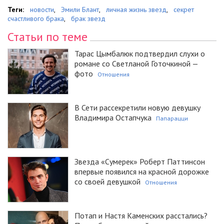
Теги:
новости
,
Эмили Блант
,
личная жизнь звезд
,
секрет
счастливого брака
,
брак звезд
Статьи по теме
Тарас Цымбалюк подтвердил слухи о
романе со Светланой Готочкиной —
фото
Отношения
В Сети рассекретили новую девушку
Владимира Остапчука
Папарацци
Звезда «Сумерек» Роберт Паттинсон
впервые появился на красной дорожке
со своей девушкой
Отношения
Потап и Настя Каменских расстались?