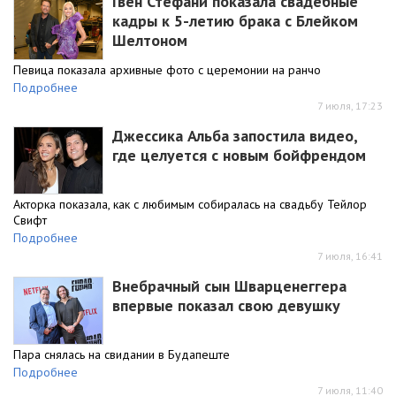
Гвен Стефани показала свадебные
кадры к 5-летию брака с Блейком
Шелтоном
Певица показала архивные фото с церемонии на ранчо
Подробнее
7 июля, 17:23
Джессика Альба запостила видео,
где целуется с новым бойфрендом
Акторка показала, как с любимым собиралась на свадьбу Тейлор
Свифт
Подробнее
7 июля, 16:41
Внебрачный сын Шварценеггера
впервые показал свою девушку
Пара снялась на свидании в Будапеште
Подробнее
7 июля, 11:40