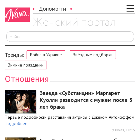
Допомогти
И
Тренды:
Война в Украине
Звёздные подборки
Зимние праздники
Отношения
Звезда «Субстанции» Маргарет
Куолли разводится с мужем после 3
лет брака
Первые подробности расставания актрисы с Джеком Антоноффом
Подробнее
9 июля, 10:15