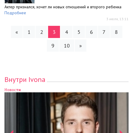
Актер признался, хочет ли новых отношений и второго ребенка
Подробнее
3 июля, 13:11
«
1
2
3
4
5
6
7
8
9
10
»
Внутри Ivona
Новости