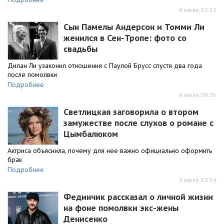
6 июля, 12:23
Сын Памелы Андерсон и Томми Ли
женился в Сен-Тропе: фото со
свадьбы
Дилан Ли узаконил отношения с Паулой Брусс спустя два года
после помолвки
Подробнее
6 июля, 09:35
Светлицкая заговорила о втором
замужестве после слухов о романе с
Цымбалюком
Актриса объяснила, почему для нее важно официально оформить
брак
Подробнее
3 июля, 13:54
Фединчик рассказал о личной жизни
на фоне помолвки экс-жены
Денисенко