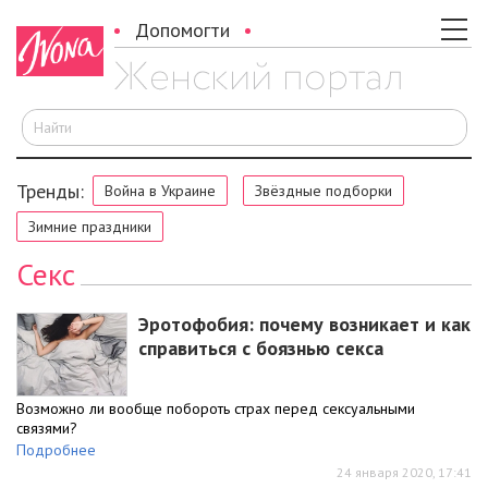
Допомогти
И
Тренды:
Война в Украине
Звёздные подборки
Зимние праздники
Секс
Эротофобия: почему возникает и как
справиться с боязнью секса
Возможно ли вообще побороть страх перед сексуальными
связями?
Подробнее
24 января 2020, 17:41