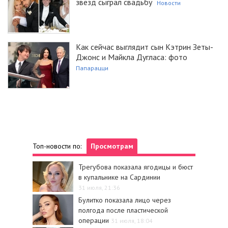
звезд сыграл свадьбу
Новости
Как сейчас выглядит сын Кэтрин Зеты-
Джонс и Майкла Дугласа: фото
Папарацци
Топ-новости по:
Просмотрам
Трегубова показала ягодицы и бюст
в купальнике на Сардинии
31 июля, 21:36
Булитко показала лицо через
полгода после пластической
операции
31 июля, 18:04