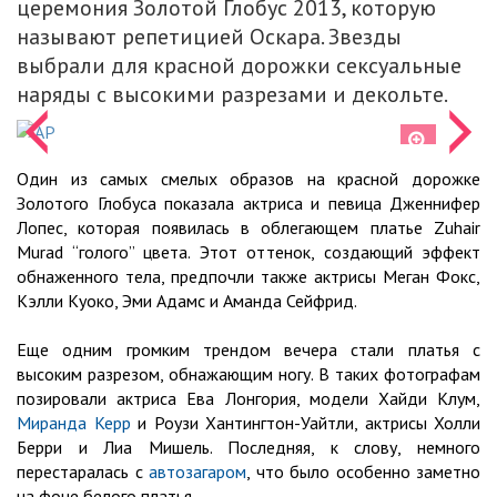
церемония Золотой Глобус 2013, которую
называют репетицией Оскара. Звезды
выбрали для красной дорожки сексуальные
наряды с высокими разрезами и декольте.
Один из самых смелых образов на красной дорожке
Золотого Глобуса показала актриса и певица Дженнифер
Лопес, которая появилась в облегающем платье Zuhair
Murad “голого” цвета. Этот оттенок, создающий эффект
обнаженного тела, предпочли также актрисы Меган Фокс,
Кэлли Куоко, Эми Адамс и Аманда Сейфрид.
Еще одним громким трендом вечера стали платья с
высоким разрезом, обнажающим ногу. В таких фотографам
позировали актриса Ева Лонгория, модели Хайди Клум,
Миранда Керр
и Роузи Хантингтон-Уайтли, актрисы Холли
Берри и Лиа Мишель. Последняя, к слову, немного
перестаралась с
автозагаром
, что было особенно заметно
на фоне белого платья.