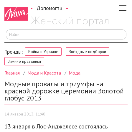
Допомогти
И
Тренды:
Война в Украине
Звёздные подборки
Зимние праздники
Главная
Мода и Красота
Мода
Модные провалы и триумфы на
красной дорожке церемонии Золотой
глобус 2013
14 января 2013, 11:40
13 января в Лос-Анджелесе состоялась