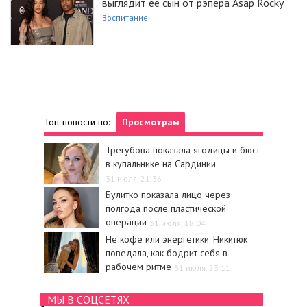
выглядит ее сын от рэпера Asap Rocky
Воспитание
Топ-новости по:
Просмотрам
Трегубова показала ягодицы и бюст
в купальнике на Сардинии
31 июля, 21:36
Булитко показала лицо через
полгода после пластической
операции
31 июля, 18:04
Не кофе или энергетики: Никитюк
поведала, как бодрит себя в
рабочем ритме
31 июля, 23:11
МЫ В СОЦСЕТЯХ