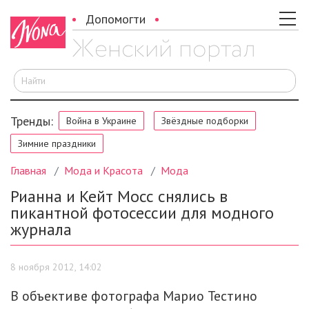
Допомогти
И
Тренды:
Война в Украине
Звёздные подборки
Зимние праздники
Главная
Мода и Красота
Мода
Рианна и Кейт Мосс снялись в
пикантной фотосессии для модного
журнала
8 ноября 2012, 14:02
В объективе фотографа Марио Тестино