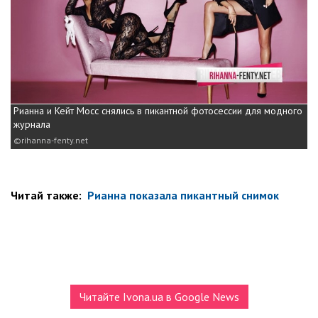
Рианна и Кейт Мосс снялись в пикантной фотосессии для модного
журнала
rihanna-fenty.net
Читай также:
Рианна показала пикантный снимок
Читайте Ivona.ua в Google News