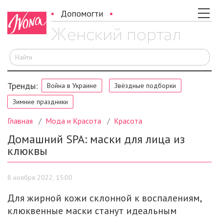
Допомогти
И
Тренды:
Война в Украине
Звёздные подборки
Зимние праздники
Главная
Мода и Красота
Красота
Домашний SPA: маски для лица из
клюквы
8 ноября 2022, 15:00
Для жирной кожи склонной к воспалениям,
клюквенные маски станут идеальным