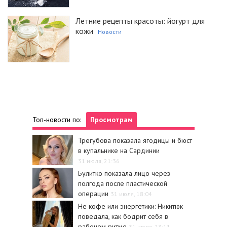
Летние рецепты красоты: йогурт для
кожи
Новости
Топ-новости по:
Просмотрам
Трегубова показала ягодицы и бюст
в купальнике на Сардинии
31 июля, 21:36
Булитко показала лицо через
полгода после пластической
операции
31 июля, 18:04
Не кофе или энергетики: Никитюк
поведала, как бодрит себя в
рабочем ритме
31 июля, 23:11