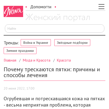
Допомогти
И
Тренды:
Война в Украине
Звёздные подборки
Зимние праздники
Главная
Мода и Красота
Красота
Почему трескаются пятки: причины и
способы лечения
20 июня 2022, 17:00
Огрубевшая и потрескавшаяся кожа на пятках
- весьма неприятная проблема, которая