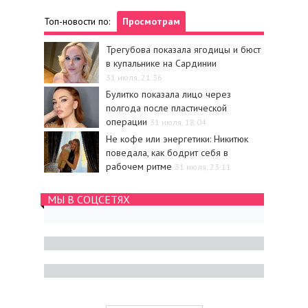
Топ-новости по:
Просмотрам
Трегубова показала ягодицы и бюст
в купальнике на Сардинии
31 июля, 21:36
Булитко показала лицо через
полгода после пластической
операции
31 июля, 18:04
Не кофе или энергетики: Никитюк
поведала, как бодрит себя в
рабочем ритме
31 июля, 23:11
МЫ В СОЦСЕТЯХ