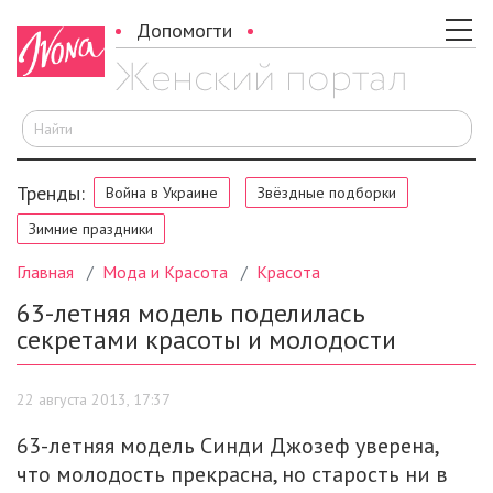
Допомогти
И
Тренды:
Война в Украине
Звёздные подборки
Зимние праздники
Главная
Мода и Красота
Красота
63-летняя модель поделилась
секретами красоты и молодости
22 августа 2013, 17:37
63-летняя модель Синди Джозеф уверена,
что молодость прекрасна, но старость ни в