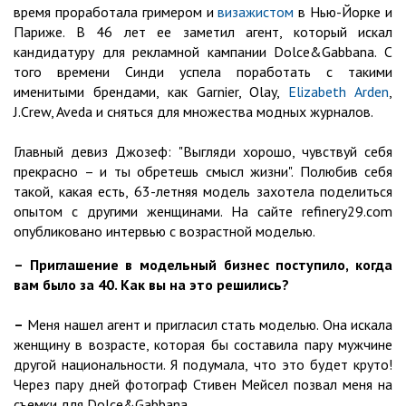
время проработала гримером и
визажистом
в Нью-Йорке и
Париже. В 46 лет ее заметил агент, который искал
кандидатуру для рекламной кампании Dolce&Gabbana. С
того времени Синди успела поработать с такими
именитыми брендами, как Garnier, Olay,
Elizabeth Arden
,
J.Crew, Aveda и сняться для множества модных журналов.
Главный девиз Джозеф: "Выгляди хорошо, чувствуй себя
прекрасно – и ты обретешь смысл жизни". Полюбив себя
такой, какая есть, 63-летняя модель захотела поделиться
опытом с другими женщинами. На сайте refinery29.com
опубликовано интервью с возрастной моделью.
– Приглашение в модельный бизнес поступило, когда
вам было за 40. Как вы на это решились?
–
Меня нашел агент и пригласил стать моделью. Она искала
женщину в возрасте, которая бы составила пару мужчине
другой национальности. Я подумала, что это будет круто!
Через пару дней фотограф Стивен Мейсел позвал меня на
съемки для Dolce&Gabbana.