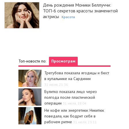
День рождения Моники Беллуччи:
ТОП-6 секретов красоты знаменитой
актрисы
Красота
Топ-новости по:
Просмотрам
Трегубова показала ягодицы и бюст
в купальнике на Сардинии
31 июля, 21:36
Булитко показала лицо через
полгода после пластической
операции
31 июля, 18:04
Не кофе или энергетики: Никитюк
поведала, как бодрит себя в
рабочем ритме
31 июля, 23:11