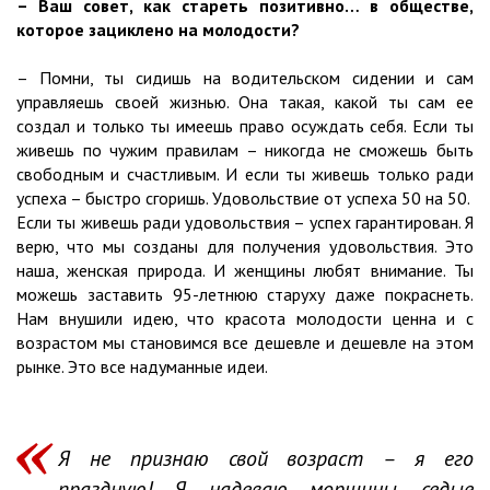
– Ваш совет, как стареть позитивно… в обществе,
которое зациклено на молодости?
– Помни, ты сидишь на водительском сидении и сам
управляешь своей жизнью. Она такая, какой ты сам ее
создал и только ты имеешь право осуждать себя. Если ты
живешь по чужим правилам – никогда не сможешь быть
свободным и счастливым. И если ты живешь только ради
успеха – быстро сгоришь. Удовольствие от успеха 50 на 50.
Если ты живешь ради удовольствия – успех гарантирован. Я
верю, что мы созданы для получения удовольствия. Это
наша, женская природа. И женщины любят внимание. Ты
можешь заставить 95-летнюю старуху даже покраснеть.
Нам внушили идею, что красота молодости ценна и с
возрастом мы становимся все дешевле и дешевле на этом
рынке. Это все надуманные идеи.
Я не признаю свой возраст – я его
праздную! Я надеваю морщины, седые