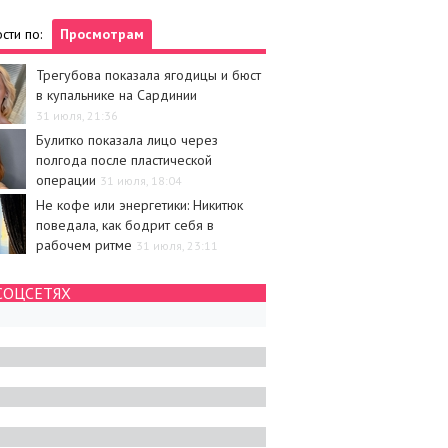
сти по:
Просмотрам
Трегубова показала ягодицы и бюст
в купальнике на Сардинии
31 июля, 21:36
Булитко показала лицо через
полгода после пластической
операции
31 июля, 18:04
Не кофе или энергетики: Никитюк
поведала, как бодрит себя в
рабочем ритме
31 июля, 23:11
СОЦСЕТЯХ