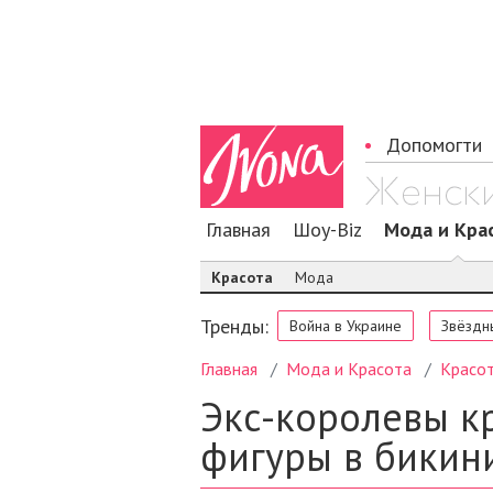
Допомогти
Главная
Шоу-Biz
Мода и Кра
Красота
Мода
Тренды:
Война в Украине
Звёздн
Главная
Мода и Красота
Красо
Экс-королевы к
фигуры в бикин