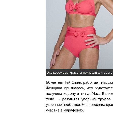
Экс-королевы красоты показали фигуры в
60-летняя Гей Спинк работает масса
Женщина призналась, что чувствует
получила корону и титул Мисс Велик
тело – результат упорных трудов 
утренние пробежки. Экс-королева кра
участие в марафонах.