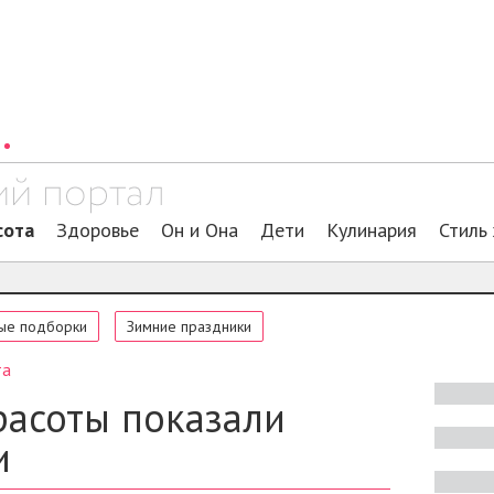
сота
Здоровье
Он и Она
Дети
Кулинария
Стиль
ые подборки
Зимние праздники
та
расоты показали
и