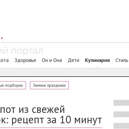
сота
Здоровье
Он и Она
Дети
Кулинария
Стиль
ые подборки
Зимние праздники
пот из свежей
к: рецепт за 10 минут