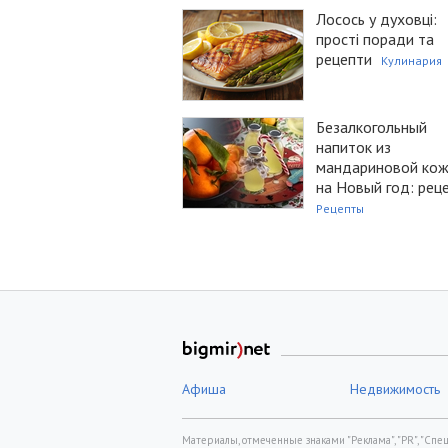
Лосось у духовці:
прості поради та
рецепти
Кулинария
Безалкогольный
напиток из
мандариновой ко
на Новый год: рец
Рецепты
Афиша
Недвижимость
Материалы, отмеченные знаками "Реклама", "PR", "Спецп