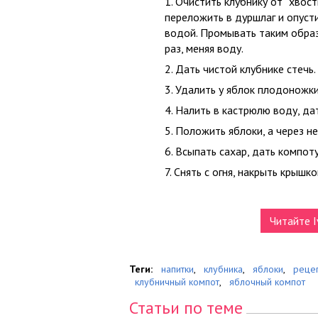
Очистить клубнику от “хвост
переложить в дуршлаг и опуст
водой. Промывать таким обра
раз, меняя воду.
Дать чистой клубнике стечь.
Удалить у яблок плодоножки
Налить в кастрюлю воду, дат
Положить яблоки, а через не
Всыпать сахар, дать компоту
Снять с огня, накрыть крышко
Читайте I
Теги:
напитки
,
клубника
,
яблоки
,
реце
клубничный компот
,
яблочный компот
Статьи по теме