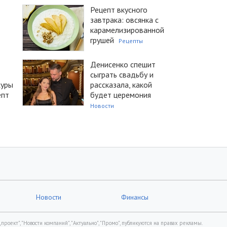
Рецепт вкусного
завтрака: овсянка с
карамелизированной
грушей
Рецепты
Денисенко спешит
сыграть свадьбу и
журы
рассказала, какой
епт
будет церемония
Новости
Новости
Финансы
роект", "Новости компаний", "Актуально", "Промо", публикуются на правах рекламы.