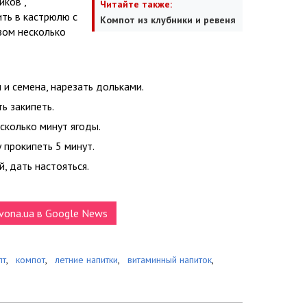
иков”,
Читайте также:
ить в кастрюлю с
Компот из клубники и ревеня
зом несколько
 и семена, нарезать дольками.
ь закипеть.
сколько минут ягоды.
 прокипеть 5 минут.
й, дать настояться.
vona.ua в Google News
пт
,
компот
,
летние напитки
,
витаминный напиток
,