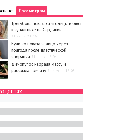
сти по:
Просмотрам
Трегубова показала ягодицы и бюст
в купальнике на Сардинии
31 июля, 21:36
Булитко показала лицо через
полгода после пластической
операции
31 июля, 18:04
Димопулос набрала массу и
раскрыла причину
7 августа, 18:05
СОЦСЕТЯХ