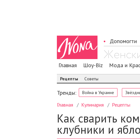
Допомогти
Главная
Шоу-Biz
Мода и Кра
Рецепты
Советы
Тренды:
Война в Украине
Звёздн
Главная
Кулинария
Рецепты
Как сварить ком
клубники и ябло