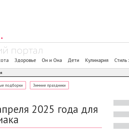
сота
Здоровье
Он и Она
Дети
Кулинария
Стиль
ия
ые подборки
Зимние праздники
апреля 2025 года для
иака