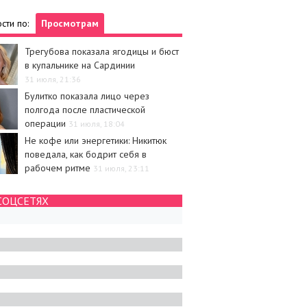
сти по:
Просмотрам
Трегубова показала ягодицы и бюст
в купальнике на Сардинии
31 июля, 21:36
Булитко показала лицо через
полгода после пластической
операции
31 июля, 18:04
Не кофе или энергетики: Никитюк
поведала, как бодрит себя в
рабочем ритме
31 июля, 23:11
СОЦСЕТЯХ