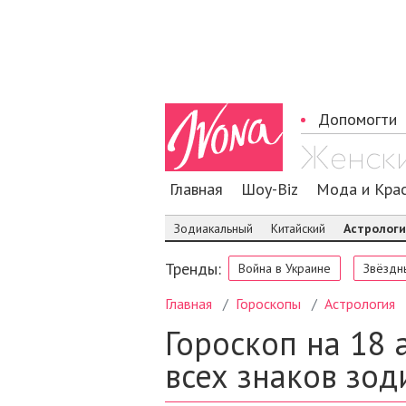
Допомогти
Главная
Шоу-Biz
Мода и Кра
Зодиакальный
Китайский
Астролог
Тренды:
Война в Украине
Звёздн
Главная
Гороскопы
Астрология
Гороскоп на 18 
всех знаков зод