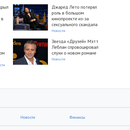
крыл
Джаред Лето потерял
роль в большом
 в
кинопроекте из-за
сексуального скандала
Новости
Звезда «Друзей» Мэтт
Леблан спровоцировал
ом
слухи о новом романе
Новости
сти
Новости
Финансы