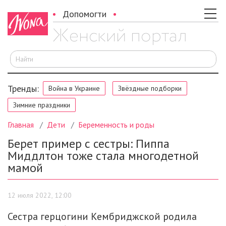
Допомогти
И
Тренды:
Война в Украине
Звёздные подборки
Зимние праздники
Главная
Дети
Беременность и роды
Берет пример с сестры: Пиппа
Миддлтон тоже стала многодетной
мамой
12 июля 2022, 12:00
Сестра герцогини Кембриджской родила