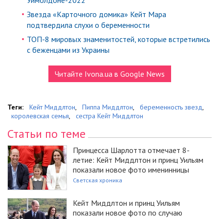
Уимблдоне-2022
Звезда «Карточного домика» Кейт Мара
подтвердила слухи о беременности
ТОП-8 мировых знаменитостей, которые встретились
с беженцами из Украины
Читайте Ivona.ua в Google News
Теги:
Кейт Миддлтон
,
Пиппа Миддлтон
,
беременность звезд
,
королевская семья
,
сестра Кейт Миддлтон
Статьи по теме
Принцесса Шарлотта отмечает 8-
летие: Кейт Миддлтон и принц Уильям
показали новое фото именинницы
Светская хроника
Кейт Миддлтон и принц Уильям
показали новое фото по случаю