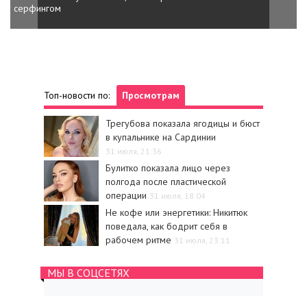
серфингом
Топ-новости по:
Просмотрам
Трегубова показала ягодицы и бюст
в купальнике на Сардинии
31 июля, 21:36
Булитко показала лицо через
полгода после пластической
операции
31 июля, 18:04
Не кофе или энергетики: Никитюк
поведала, как бодрит себя в
рабочем ритме
31 июля, 23:11
МЫ В СОЦСЕТЯХ