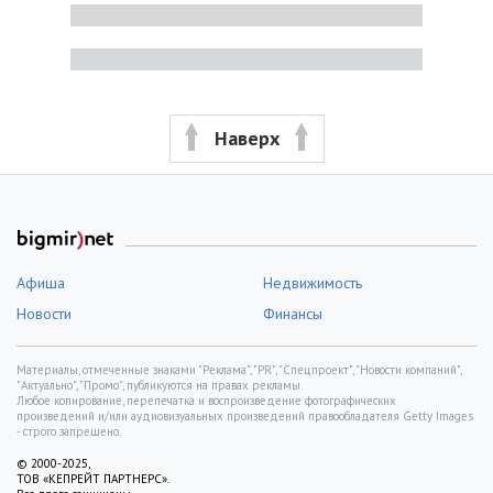
Наверх
Афиша
Недвижимость
Новости
Финансы
Материалы, отмеченные знаками "Реклама", "PR", "Спецпроект", "Новости компаний",
"Актуально", "Промо", публикуются на правах рекламы.
Любое копирование, перепечатка и воспроизведение фотографических
произведений и/или аудиовизуальных произведений правообладателя Getty Images
- строго запрещено.
© 2000-2025,
ТОВ «КЕПРЕЙТ ПАРТНЕРС».