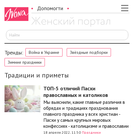
Допомогти
И
Тренды:
Война в Украине
Звёздные подборки
Зимние праздники
Традиции и приметы
ТОП-5 отличий Пасхи
православных и католиков
Мы выяснили, какие главные различия в
обрядах и традициях празднования
главного праздника у всех христиан -
Пасхи у самых крупных мировых
конфессиях - католицизме и православии
18 апреля 2022, 11:50
Праздники