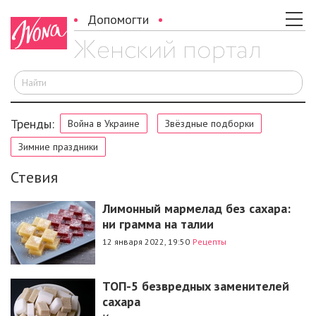
Допомогти
И
Тренды:
Война в Украине
Звёздные подборки
Зимние праздники
Стевия
Лимонный мармелад без сахара:
ни грамма на талии
12 января 2022, 19:50
Рецепты
ТОП-5 безвредных заменителей
сахара