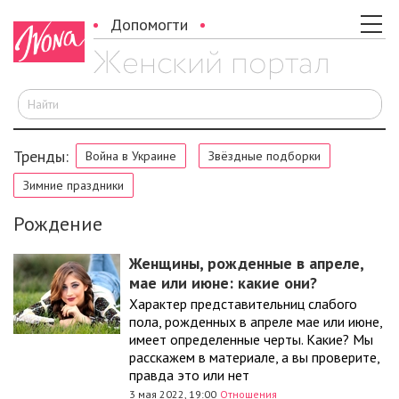
Допомогти
И
Тренды:
Война в Украине
Звёздные подборки
Зимние праздники
Рождение
Женщины, рожденные в апреле,
мае или июне: какие они?
Характер представительниц слабого
пола, рожденных в апреле мае или июне,
имеет определенные черты. Какие? Мы
расскажем в материале, а вы проверите,
правда это или нет
3 мая 2022, 19:00
Отношения