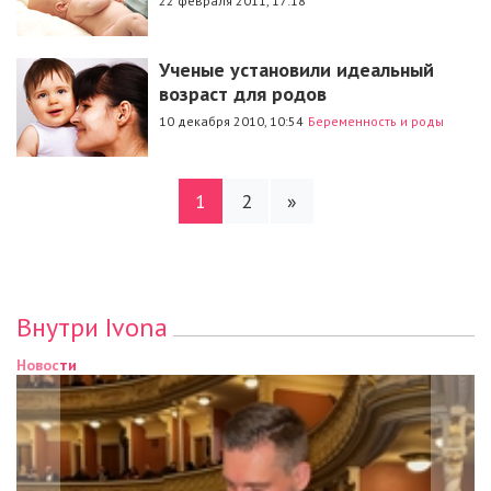
22 февраля 2011, 17:18
Ученые установили идеальный
возраст для родов
10 декабря 2010, 10:54
Беременность и роды
1
2
»
Внутри Ivona
Новости
Новос