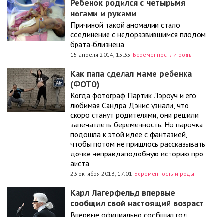
Ребенок родился с четырьмя
ногами и руками
Причиной такой аномалии стало
соединение с недоразвившимся плодом
брата-близнеца
15 апреля 2014, 15:35
Беременность и роды
Как папа сделал маме ребенка
(ФОТО)
Когда фотограф Партик Лэроуч и его
любимая Сандра Дэнис узнали, что
скоро станут родителями, они решили
запечатлеть беременность. Но парочка
подошла к этой идее с фантазией,
чтобы потом не пришлось рассказывать
дочке неправдаподобную историю про
аиста
23 октября 2013, 17:01
Беременность и роды
Карл Лагерфельд впервые
сообщил свой настоящий возраст
Впервые официально сообщил год