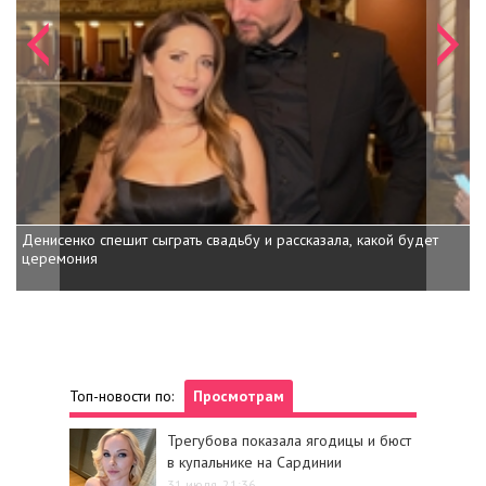
Денисенко спешит сыграть свадьбу и рассказала, какой будет
Дочь 
церемония
внучк
Топ-новости по:
Просмотрам
Трегубова показала ягодицы и бюст
в купальнике на Сардинии
31 июля, 21:36