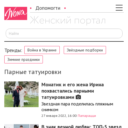
Допомогти
И
Тренды:
Война в Украине
Звёздные подборки
Зимние праздники
Парные татуировки
Монатик и его жена Ирина
похвастались парными
татуировками
Звездная пара поделилась пляжным
снимком
27 января 2022, 16:00
Папарацци
В знак вечной любви: ТОП-5 звезд,