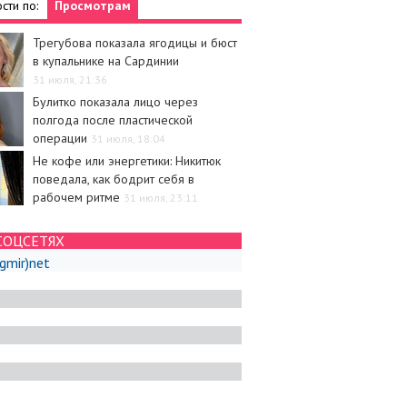
сти по:
Просмотрам
Трегубова показала ягодицы и бюст
в купальнике на Сардинии
31 июля, 21:36
Булитко показала лицо через
полгода после пластической
операции
31 июля, 18:04
Не кофе или энергетики: Никитюк
поведала, как бодрит себя в
рабочем ритме
31 июля, 23:11
СОЦСЕТЯХ
igmir)net
и
Новости