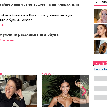
Топ-ново
зайнер выпустил туфли на шпильках для
 обуви Francesco Russo представил первую
цию обуви A-Gender
Мода
 мужчине расскажет его обувь
Отношения
МЫ В 
Ivona b
ти
Новости
Новост