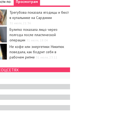
сти по:
Просмотрам
Трегубова показала ягодицы и бюст
в купальнике на Сардинии
31 июля, 21:36
Булитко показала лицо через
полгода после пластической
операции
31 июля, 18:04
Не кофе или энергетики: Никитюк
поведала, как бодрит себя в
рабочем ритме
31 июля, 23:11
СОЦСЕТЯХ