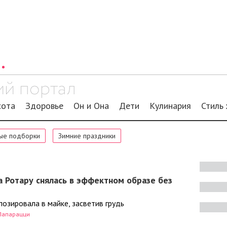
сота
Здоровье
Он и Она
Дети
Кулинария
Стиль
ые подборки
Зимние праздники
а Ротару снялась в эффектном образе без
озировала в майке, засветив грудь
Папарацци