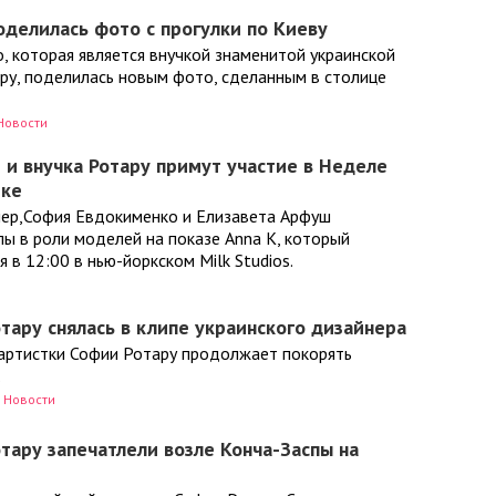
оделилась фото с прогулки по Киеву
, которая является внучкой знаменитой украинской
ру, поделилась новым фото, сделанным в столице
Новости
и внучка Ротару примут участие в Неделе
рке
пер,София Евдокименко и Елизавета Арфуш
ы в роли моделей на показе Anna K, который
 в 12:00 в нью-йоркском Milk Studios.
тару снялась в клипе украинского дизайнера
 артистки Софии Ротару продолжает покорять
.
Новости
тару запечатлели возле Конча-Заспы на