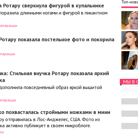
Топ-ново
а Ротару сверкнула фигурой в купальнике
поразила длинными ногами и фигурой в пикантном
апарацци
Ротару показала постельное фото и покорила
парацци
ка: Стильная внучка Ротару показала яркий
ка
МЫ В 
дополнила повседневный образ яркой вышитой
апарацци
ко похвасталась стройными ножками в мини
ру отправилась в Лос-Анджелес, США. Фото из
ка активно публикует в своем микроблоге.
ти