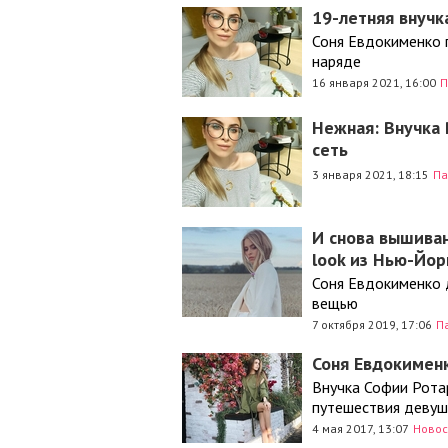
19-летняя внучк
Соня Евдокименко 
наряде
16 января 2021, 16:00
П
Нежная: Внучка 
сеть
3 января 2021, 18:15
Па
И снова вышиван
look из Нью-Йор
Соня Евдокименко 
вещью
7 октября 2019, 17:06
П
Соня Евдокимен
Внучка Софии Рота
путешествия девуш
4 мая 2017, 13:07
Новос