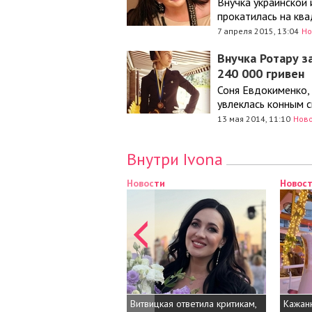
Внучка украинской 
прокатилась на ква
7 апреля 2015, 13:04
Но
Внучка Ротару з
240 000 гривен
Соня Евдокименко, 
увлеклась конным 
13 мая 2014, 11:10
Ново
Внутри Ivona
Новости
Новос
Витвицкая ответила критикам,
Кажанн