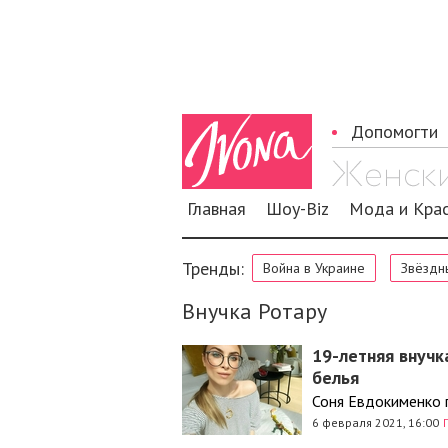
Допомогти
Главная
Шоу-Biz
Мода и Кра
Тренды:
Война в Украине
Звёздн
Внучка Ротару
19-летняя внучк
белья
Соня Евдокименко п
6 февраля 2021, 16:00