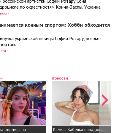
и российской артистки Софии Ротару Соня
дроцикле по окрестностям Конча-Заспы, Украина.
вости
анимается конным спортом: Хобби обходится
внучка украинской певицы Софии Ротару, всерьез
спортом.
сти
ти
Новости
Новост
а ответила на
Камила Кабельо порадовала
Юрко Ю